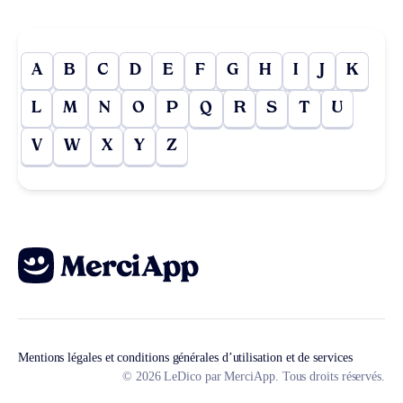
A
B
C
D
E
F
G
H
I
J
K
L
M
N
O
P
Q
R
S
T
U
V
W
X
Y
Z
Mentions légales et conditions générales d’utilisation et de services
© 2026 LeDico par MerciApp. Tous droits réservés.