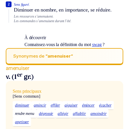
2
Sens figuré.
Diminuer en nombre, en importance, se réduire.
Les ressources s’amenuisent.
Les commandes s’amenuisent durant l’été.
À découvrir
Connaissez-vous la définition du mot
swag
?
Synonymes de
“amenuiser“
amenuiser
er
v. (1
gr.)
Sens principaux
[Sens commun]
diminuer
amincir
effiler
aiguiser
émincer
écacher
rendre menu
dégrossir
allégir
affaiblir
amoindrir
apetisser