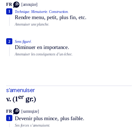
FR
[amnɥize]
1
Technique.
Menuiserie.
Construction.
Rendre menu, petit, plus fin, etc.
Amenuiser une planche.
2
Sens figuré.
Diminuer en importance.
Amenuiser les conséquences d’un échec.
s’amenuiser
er
v. (1
gr.)
FR
[samnɥize]
Devenir plus mince, plus faible.
1
Ses forces s’amenuisent.