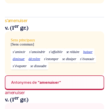
s’amenuiser
er
v. (1
gr.)
Sens principaux
[Sens commun]
s’amincir
s’amoindrir
s’affaiblir
se réduire
baisser
diminuer
décroître
s’estomper
se dissiper
s’évanouir
s’évaporer
se dissoudre
Antonymes de
“amenuiser“
amenuiser
er
v. (1
gr.)