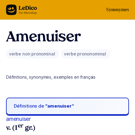
Aller au contenu
Synonymes
Amenuiser
verbe non pronominal
verbe prononominal
Définitions, synonymes, exemples en français
Définitions de
“amenuiser“
amenuiser
er
v. (1
gr.)