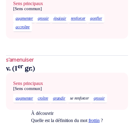
Sens principaux
[Sens commun]
augmenter
grossir
épaissir
renforcer
gonfler
accroître
s’amenuiser
er
v. (1
gr.)
Sens principaux
[Sens commun]
augmenter
croître
grandir
se renforcer
grossir
À découvrir
Quelle est la définition du mot
frottin
?