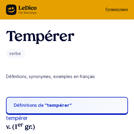
Aller au contenu
Synonymes
Tempérer
verbe
Définitions, synonymes, exemples en français
Définitions de
“tempérer“
tempérer
er
v. (1
gr.)