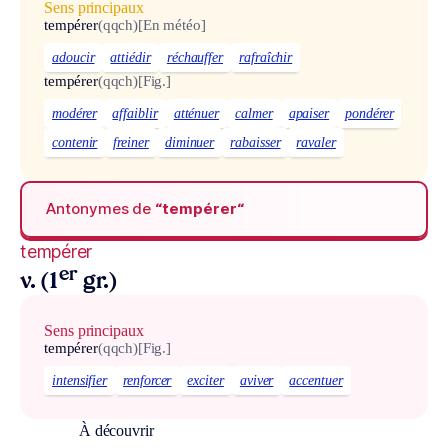
Sens principaux
tempérer
(qqch)
[En météo]
adoucir
attiédir
réchauffer
rafraîchir
tempérer
(qqch)
[Fig.]
modérer
affaiblir
atténuer
calmer
apaiser
pondérer
contenir
freiner
diminuer
rabaisser
ravaler
Antonymes de
“tempérer“
tempérer
er
v. (1
gr.)
Sens principaux
tempérer
(qqch)
[Fig.]
intensifier
renforcer
exciter
aviver
accentuer
À découvrir