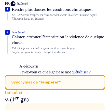
FR
[tɑ̃peʀe]
Rendre plus douces les conditions climatiques.
1
Le Gulf Stream tempère les eaux bordant la côte Ouest de l’Europe, depuis
l’Espagne jusqu’à l’Irlande.
2
Sens figuré.
Calmer, atténuer l’intensité ou la violence de quelque
chose.
Il doit tempérer ses ardeurs pour maîtriser son langage.
Sa passion pour le dessin a tempéré sa douleur.
À découvrir
Savez-vous ce que signifie le mot
québéciser
?
Synonymes de
“tempérer“
tempérer
er
v. (1
gr.)