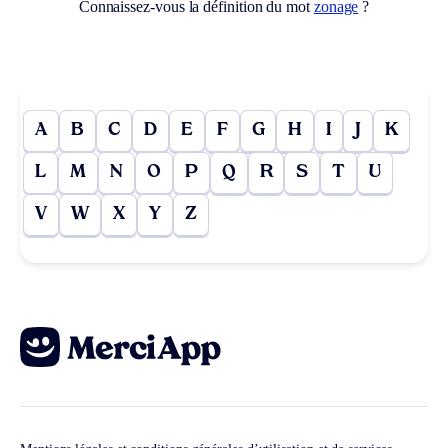
Connaissez-vous la définition du mot
zonage
?
A
B
C
D
E
F
G
H
I
J
K
L
M
N
O
P
Q
R
S
T
U
V
W
X
Y
Z