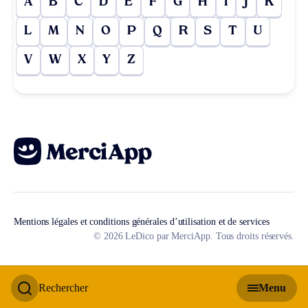
A
B
C
D
E
F
G
H
I
J
K
L
M
N
O
P
Q
R
S
T
U
V
W
X
Y
Z
Mentions légales et conditions générales d’utilisation et de services
© 2026 LeDico par MerciApp. Tous droits réservés.
Rechercher
Menu