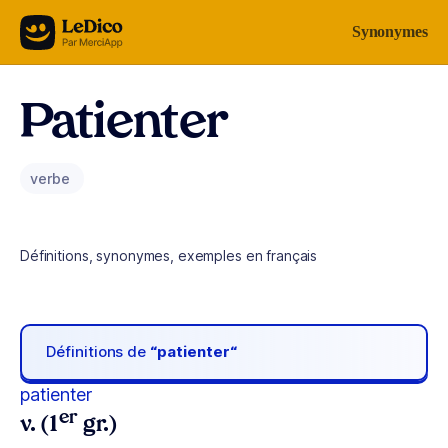
Aller au contenu
Synonymes
Patienter
verbe
Définitions, synonymes, exemples en français
Définitions de
“patienter“
patienter
er
v. (1
gr.)