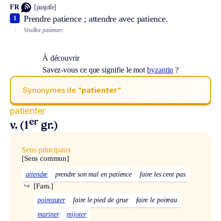
FR
[pasjɑ̃te]
Prendre patience ; attendre avec patience.
1
Veuillez patienter.
À découvrir
Savez-vous ce que signifie le mot
byzantin
?
Synonymes de
“patienter“
patienter
er
v. (1
gr.)
Sens principaux
[Sens commun]
attendre
prendre son mal en patience
faire les cent pas
↪
[Fam.]
poireauter
faire le pied de grue
faire le poireau
mariner
mijoter