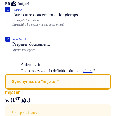
FR
[miʒɔte]
1
Cuisine.
Faire cuire doucement et longtemps.
Un ragoût bien mijoté.
Intransitivt.
La soupe n’a pas assez mijoté.
2
Sens figuré.
Préparer doucement.
Mijoter une affaire.
À découvrir
Connaissez-vous la définition du mot
paliure
?
Synonymes de
“mijoter“
mijoter
er
v. (1
gr.)
Sens principaux