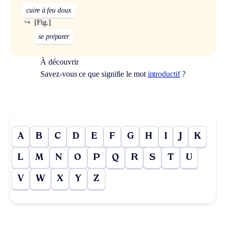
cuire à feu doux
↪
[Fig.]
se préparer
À découvrir
Savez-vous ce que signifie le mot
introductif
?
A
B
C
D
E
F
G
H
I
J
K
L
M
N
O
P
Q
R
S
T
U
V
W
X
Y
Z