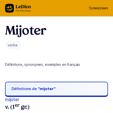
Aller au contenu
Synonymes
Mijoter
verbe
Définitions, synonymes, exemples en français
Définitions de
“mijoter“
mijoter
er
v. (1
gr.)