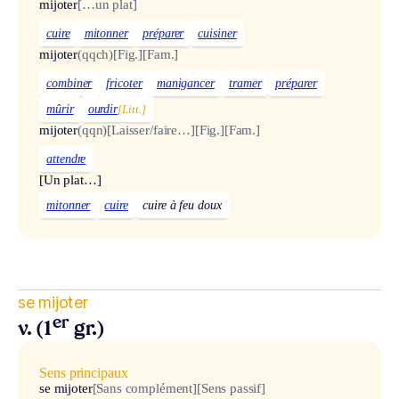
mijoter
[…un plat]
cuire
mitonner
préparer
cuisiner
mijoter
(qqch)
[Fig.]
[Fam.]
combiner
fricoter
manigancer
tramer
préparer
mûrir
ourdir
[Litt.]
mijoter
(qqn)
[Laisser/faire…]
[Fig.]
[Fam.]
attendre
[Un plat…]
mitonner
cuire
cuire à feu doux
se mijoter
er
v. (1
gr.)
Sens principaux
se mijoter
[Sans complément]
[Sens passif]