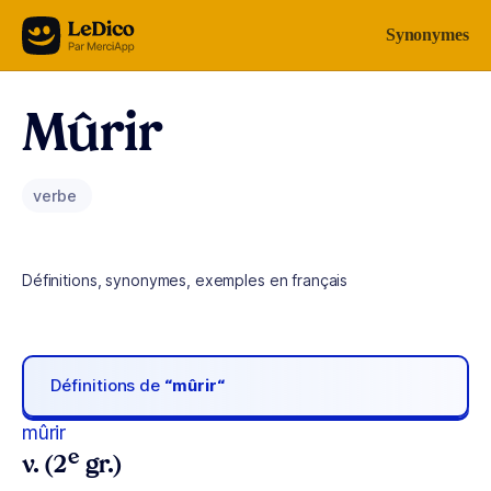
Aller au contenu
Synonymes
Mûrir
verbe
Définitions, synonymes, exemples en français
Définitions de
“mûrir“
mûrir
e
v. (2
gr.)