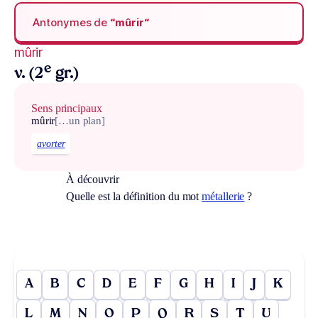
Antonymes de
“mûrir“
mûrir
e
v. (2
gr.)
Sens principaux
mûrir
[…un plan]
avorter
À découvrir
Quelle est la définition du mot
métallerie
?
A
B
C
D
E
F
G
H
I
J
K
L
M
N
O
P
Q
R
S
T
U