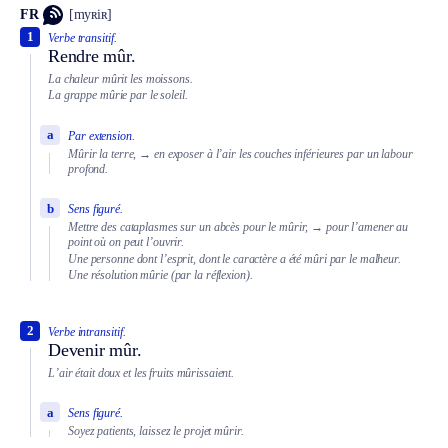
FR
[myʀiʀ]
1
Verbe transitif.
Rendre mûr.
La chaleur mûrit les moissons.
La grappe mûrie par le soleil.
a
Par extension.
Mûrir la terre,
→ en exposer à l’air les couches inférieures par un labour
profond.
b
Sens figuré.
Mettre des cataplasmes sur un abcès pour le mûrir,
→ pour l’amener au
point où on peut l’ouvrir.
Une personne dont l’esprit, dont le caractère a été mûri par le malheur.
Une résolution mûrie (par la réflexion).
2
Verbe intransitif.
Devenir mûr.
L’air était doux et les fruits mûrissaient.
a
Sens figuré.
Soyez patients, laissez le projet mûrir.