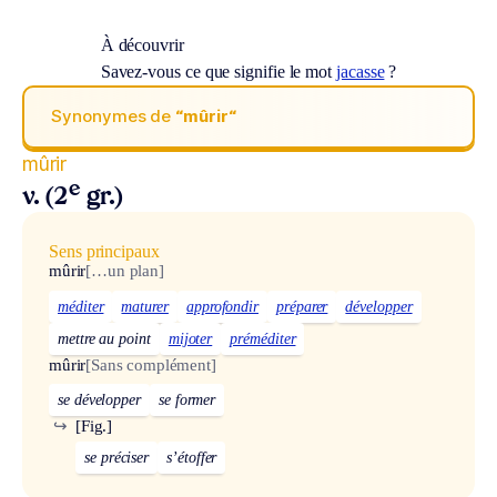
À découvrir
Savez-vous ce que signifie le mot
jacasse
?
Synonymes de
“mûrir“
mûrir
e
v. (2
gr.)
Sens principaux
mûrir
[…un plan]
méditer
maturer
approfondir
préparer
développer
mettre au point
mijoter
préméditer
mûrir
[Sans complément]
se développer
se former
↪
[Fig.]
se préciser
s’étoffer