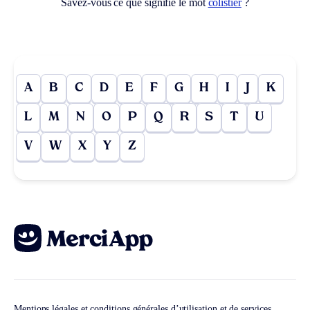
Savez-vous ce que signifie le mot
colistier
?
A
B
C
D
E
F
G
H
I
J
K
L
M
N
O
P
Q
R
S
T
U
V
W
X
Y
Z
Mentions légales et conditions générales d’utilisation et de services