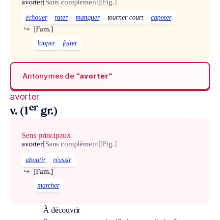
avorter
[Sans complément]
[Fig.]
échouer
rater
manquer
tourner court
capoter
↪
[Fam.]
louper
foirer
Antonymes de
“avorter“
avorter
er
v. (1
gr.)
Sens principaux
avorter
[Sans complément]
[Fig.]
aboutir
réussir
↪
[Fam.]
marcher
À découvrir