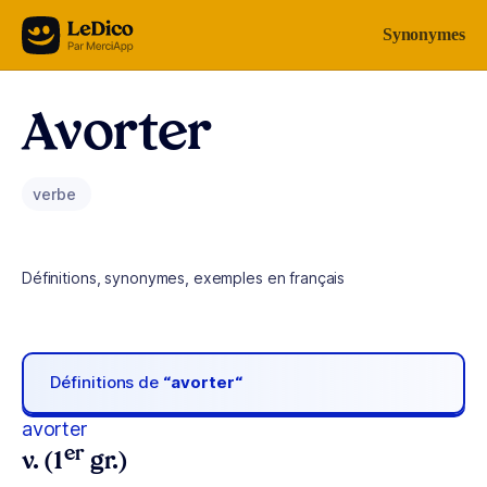
Aller au contenu
Synonymes
Avorter
verbe
Définitions, synonymes, exemples en français
Définitions de
“avorter“
avorter
er
v. (1
gr.)