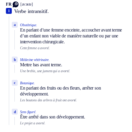
FR
[avɔʀte]
Verbe intransitif.
1
a
Obstétrique.
En parlant d’une femme enceinte, accoucher avant terme
d’un enfant non viable de manière naturelle ou par une
intervention chirurgicale.
Cette femme a avorté.
b
Médecine vétérinaire.
Mettre bas avant terme.
Une brebis, une jument qui a avorté.
c
Botanique.
En parlant des fruits ou des fleurs, arrêter son
développement.
Les boutons des arbres à fruit ont avorté.
d
Sens figuré.
Être arrêté dans son développement.
Le projet a avorté.