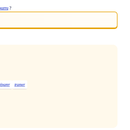
ourru
?
éparer
tramer