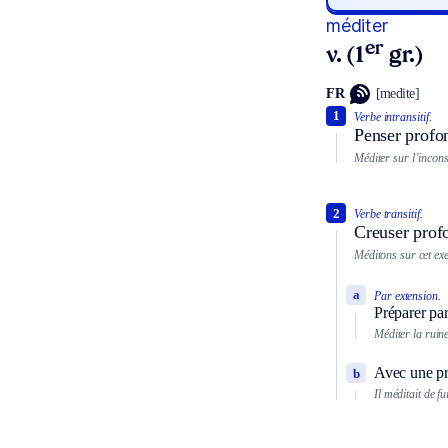
méditer
er
v. (1
gr.)
FR
[medite]
1
Verbe intransitif.
Penser profo
Méditer sur l’incons
2
Verbe transitif.
Creuser prof
Méditons sur cet ex
a
Par extension.
Préparer pa
Méditer la ruine
Avec une pr
b
Il méditait de f