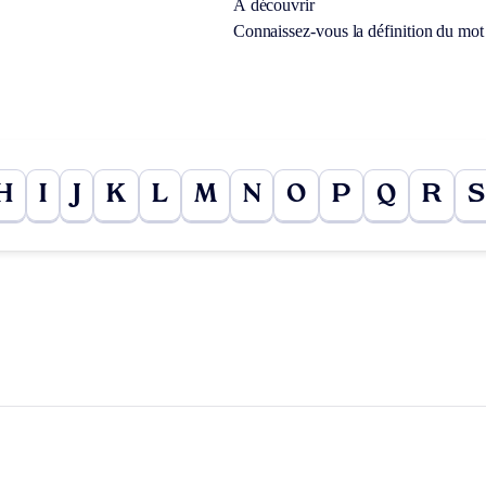
À découvrir
Connaissez-vous la définition du mo
H
I
J
K
L
M
N
O
P
Q
R
S