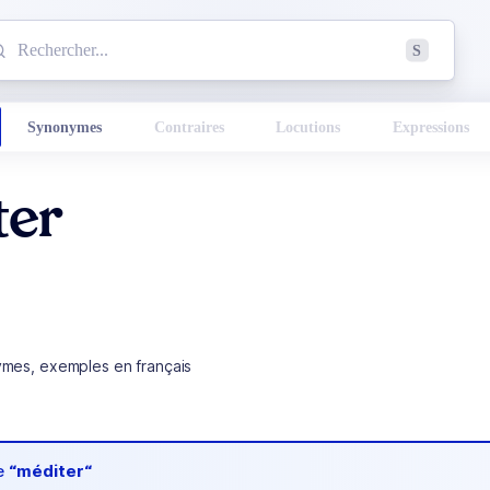
mmencez à chercher un mot dans le dictionnaire :
S
esults found.
Synonymes
Contraires
Locutions
Expressions
ter
ymes, exemples en français
de
“méditer“