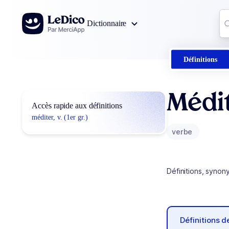
Aller au contenu
Co
Dictionnaire
0
r
Définitions
Médi
Accès rapide aux définitions
méditer, v. (1er gr.)
verbe
Définitions, synon
Définitions 