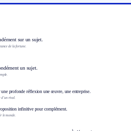
ndément sur un sujet.
tance de la fortune.
ondément un sujet.
emple.
r une profonde réflexion une œuvre, une entreprise.
 d’un rival.
oposition infinitive pour complément.
uir le monde.