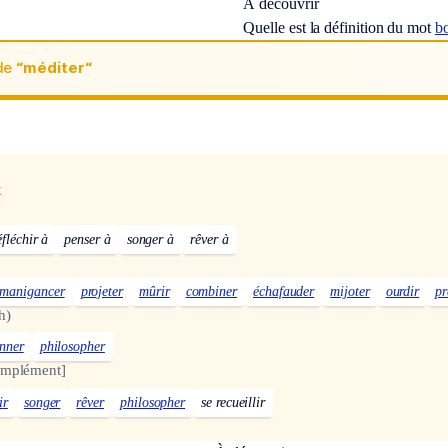
À découvrir
Quelle est la définition du mot
b
de
“méditer“
x
éfléchir à
penser à
songer à
rêver à
manigancer
projeter
mûrir
combiner
échafauder
mijoter
ourdir
pr
h)
onner
philosopher
omplément]
ir
songer
rêver
philosopher
se recueillir