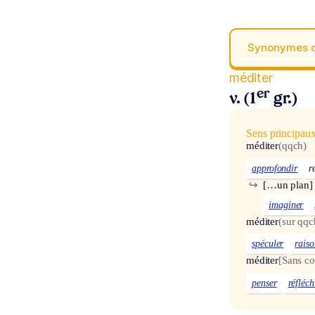
Synonymes 
méditer
er
v. (1
gr.)
Sens principau
méditer
(qqch)
approfondir
r
↪
[…un plan]
imaginer
méditer
(sur qqc
spéculer
rais
méditer
[Sans c
penser
réfléch