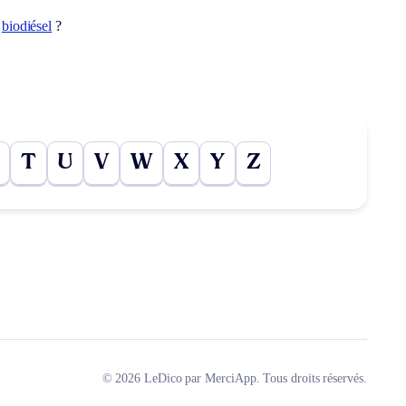
t
biodiésel
?
T
U
V
W
X
Y
Z
© 2026 LeDico par MerciApp. Tous droits réservés.