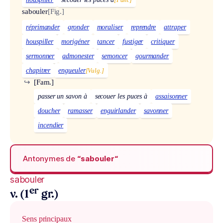
sabouler
[Fig.]
réprimander
gronder
moraliser
reprendre
attraper
houspiller
morigéner
tancer
fustiger
critiquer
sermonner
admonester
semoncer
gourmander
chapitrer
engueuler
[Vulg.]
↪
[Fam.]
passer un savon à
secouer les puces à
assaisonner
doucher
ramasser
enguirlander
savonner
incendier
Antonymes de
“sabouler“
sabouler
er
v. (1
gr.)
Sens principaux