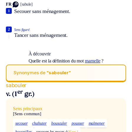
FR
[sabule]
Secouer sans ménagement.
1
2
Sens figuré.
Tancer sans ménagement.
À découvrir
Quelle est la définition du mot
mamelle
?
Synonymes de
“sabouler“
sabouler
er
v. (1
gr.)
Sens principaux
[Sens commun]
secouer
chahuter
bousculer
pousser
malmener
houspiller
secouer les puces à
[Fam.]