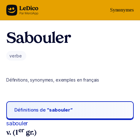
Aller au contenu
Synonymes
Sabouler
verbe
Définitions, synonymes, exemples en français
Définitions de
“sabouler“
sabouler
er
v. (1
gr.)