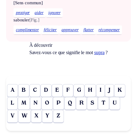
[Sens commun]
protéger
aider
ignorer
sabouler
[Fig.]
complimenter
féliciter
approuver
flatter
récompenser
À découvrir
Savez-vous ce que signifie le mot
supra
?
A
B
C
D
E
F
G
H
I
J
K
L
M
N
O
P
Q
R
S
T
U
V
W
X
Y
Z