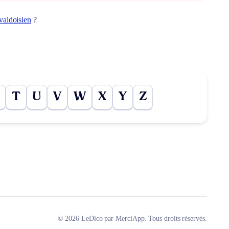
valdoisien
?
T
U
V
W
X
Y
Z
© 2026 LeDico par MerciApp. Tous droits réservés.