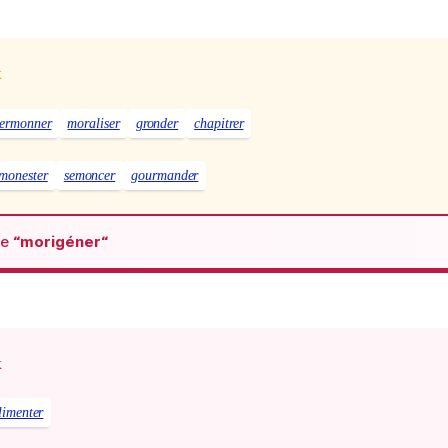
x
sermonner
moraliser
gronder
chapitrer
monester
semoncer
gourmander
de
“morigéner“
x
imenter