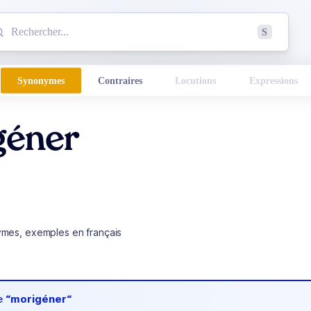
mmencez à chercher un mot dans le dictionnaire :
S
esults found.
Synonymes
Contraires
Locutions
Expressions
géner
ymes, exemples en français
de
“morigéner“