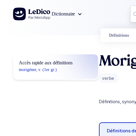
Aller au contenu
Co
Dictionnaire
0
r
Définitions
Mori
Accès rapide aux définitions
morigéner, v. (1er gr.)
verbe
Définitions, synon
Définitions 