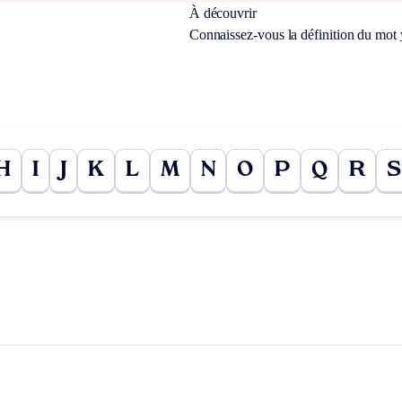
À découvrir
Connaissez-vous la définition du mot
H
I
J
K
L
M
N
O
P
Q
R
S