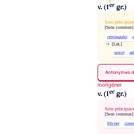
er
v. (1
gr.)
Sens principau
[Sens commun]
réprimander
↪
[Litt.]
tancer
ad
Antonymes 
morigéner
er
v. (1
gr.)
Sens principau
[Sens commun]
féliciter
compl