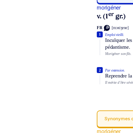
morigéner
er
v. (1
gr.)
FR
[mɔʀiʒene]
1
Emploi vieilli.
Inculquer les
pédantisme.
Morigéner son fils.
2
Par extension.
Reprendre la 
Il mérite d’être sé
Synonymes 
morigéner