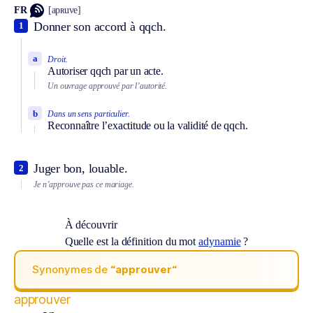
FR
[apʀuve]
Donner son accord à qqch.
1
a
Droit.
Autoriser qqch par un acte.
Un ouvrage approuvé par l’autorité.
b
Dans un sens particulier.
Reconnaître l’exactitude ou la validité de qqch.
Juger bon, louable.
2
Je n’approuve pas ce mariage.
À découvrir
Quelle est la définition du mot
adynamie
?
Synonymes de
“approuver“
approuver