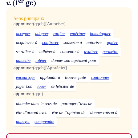
er
v. (1
gr.)
Sens principaux
approuver
(qqch)
[Autoriser]
accepter
adopter
ratifier
entériner
homologuer
acquiescer à
confirmer
souscrire à
autoriser
agréer
se rallier à
adhérer à
consentir à
avaliser
permettre
admettre
tolérer
donner son agrément pour
approuver
(qqch)
[Apprécier]
encourager
applaudir à
trouver juste
cautionner
juger bon
louer
se féliciter de
approuver
(qqn)
abonder dans le sens de
partager l’avis de
être d’accord avec
être de l’opinion de
donner raison à
appuyer
comprendre