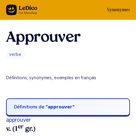
Aller au contenu
Synonymes
Approuver
verbe
Définitions, synonymes, exemples en français
Définitions de
“approuver“
approuver
er
v. (1
gr.)