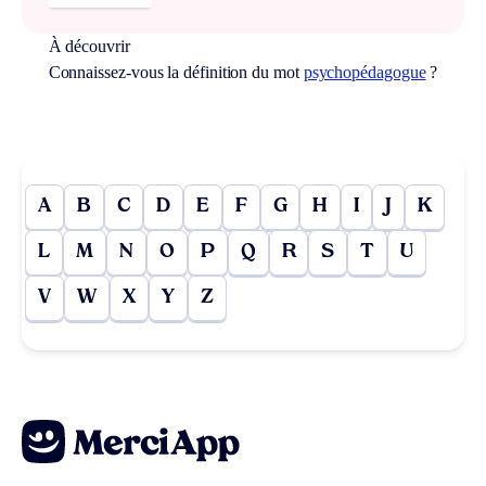
À découvrir
Connaissez-vous la définition du mot
psychopédagogue
?
A
B
C
D
E
F
G
H
I
J
K
L
M
N
O
P
Q
R
S
T
U
V
W
X
Y
Z