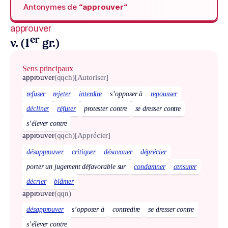
Antonymes de
“approuver“
approuver
er
v. (1
gr.)
Sens principaux
approuver
(qqch)
[Autoriser]
refuser
rejeter
interdire
s’opposer à
repousser
décliner
réfuter
protester contre
se dresser contre
s’élever contre
approuver
(qqch)
[Apprécier]
désapprouver
critiquer
désavouer
déprécier
porter un jugement défavorable sur
condamner
censurer
décrier
blâmer
approuver
(qqn)
désapprouver
s’opposer à
contredire
se dresser contre
s’élever contre