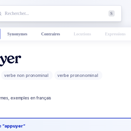
mmencez à chercher un mot dans le dictionnaire :
S
esults found.
Synonymes
Contraires
Locutions
Expressions
yer
verbe non pronominal
verbe prononominal
ymes, exemples en français
de
“appuyer“