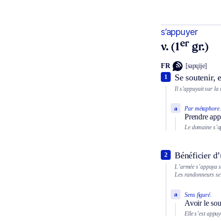
s’appuyer
er
v. (1
gr.)
FR
[sapɥije]
Se soutenir, 
1
Il s’appuyait sur l
a
Par métaphore.
Prendre appu
Le domaine s’ap
Bénéficier d
2
L’armée s’appuya su
Les randonneurs se 
a
Sens figuré.
Avoir le so
Elle s’est appu