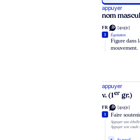
appuyer
nom mascul
FR
[apɥije]
1
Équitation.
Figure dans l
mouvement.
appuyer
er
v. (1
gr.)
FR
[apɥije]
Faire souteni
1
Appuyer une échelle
Appuyer son coude su
a
Au passif.