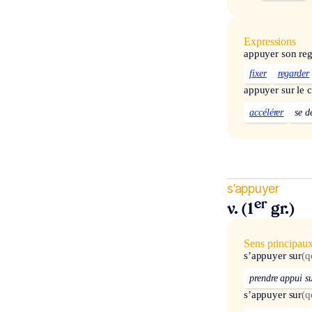
Expressions
appuyer son reg
fixer
regarder
appuyer sur le
accélérer
se d
s’appuyer
er
v. (1
gr.)
Sens principau
s’appuyer sur
(q
prendre appui s
s’appuyer sur
(q