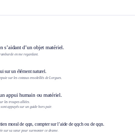
en s’aidant d’un objet matériel.
a rambarde en me regardant.
i sur un élément naturel.
puie sur les coteaux ensoleillés de Lorgues.
’un appui humain ou matériel.
r les troupes alliées.
sont appuyés sur un guide hors pair.
utien moral de qqn, compter sur l’aide de qqch ou de qqn.
yée sur sa sœur pour surmonter ce drame.