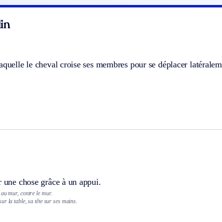
in
aquelle le cheval croise ses membres pour se déplacer latéraleme
r une chose grâce à un appui.
 au mur, contre le mur.
r la table, sa tête sur ses mains.