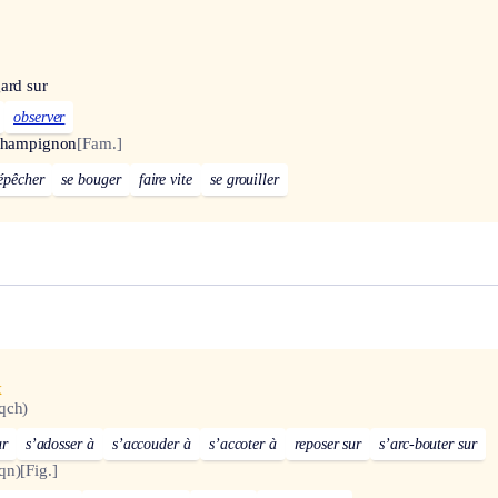
ard sur
observer
 champignon
[Fam.]
épêcher
se bouger
faire vite
se grouiller
x
qch)
ur
s’adosser à
s’accouder à
s’accoter à
reposer sur
s’arc-bouter sur
qn)
[Fig.]