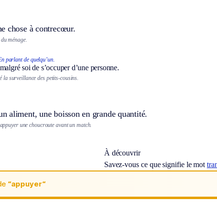
e chose à contrecœur.
e du ménage.
En parlant de quelqu’un.
 malgré soi de s’occuper d’une personne.
é la surveillance des petits-cousins.
 aliment, une boisson en grande quantité.
 s’appuyer une choucroute avant un match.
À découvrir
Savez-vous ce que signifie le mot
tra
de
“appuyer“