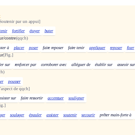
x
Soutenir par un appui]
tenir
fortifier
étayer
buter
ur/contre
(qqch)
oter à
placer
poser
faire reposer
faire tenir
appliquer
reposer
fixer
ur
[Fig.]
er sur
renforcer par
corroborer avec
alléguer de
établir sur
asseoir sur
ch)
er
pousser
’aspect de qqch]
nsister sur
faire ressortir
accentuer
souligner
ig.]
ger
soulager
épauler
assister
soutenir
secourir
prêter main-forte à