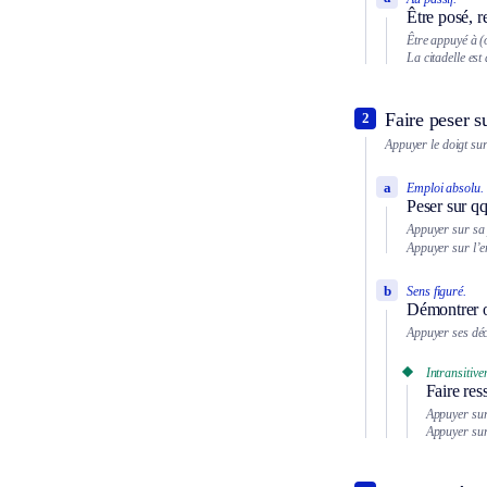
Être posé, r
Être appuyé à (
La citadelle est
Faire peser s
2
Appuyer le doigt sur
a
Emploi absolu.
Peser sur q
Appuyer sur sa
Appuyer sur l’e
b
Sens figuré.
Démontrer ou
Appuyer ses déc
Intransitive
Faire res
Appuyer sur
Appuyer sur