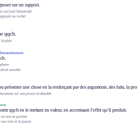
eposer sur un support.
ou sur) une balustrade.
 appuyée au rocher.
ur qqch.
 la plaie.
Intransitivement.
qch.
 plume.
ndroit sensible.
 présenter une chose en la renforçant par des arguments, des faits, la pr
larations sur une preuve irréfutable.
ment.
sortir qqch en le mettant en valeur, en accentuant l’effet qu’il produit.
 un mot en parlant.
 une note en la jouant.