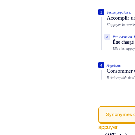
3
Terme populaire.
Accomplir un
S’appuyer la corvé
a
Par extension.
Être chargé
Elle s’est appuy
4
Argotique.
Consommer un
Il était capable de
Synonymes 
appuyer
er