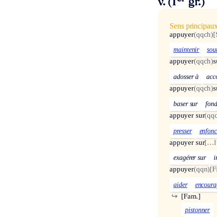
v. (1
gr.)
Sens principau
appuyer
(qqch)
[
maintenir
sou
appuyer
(qqch)
s
adosser à
acc
appuyer
(qqch)
s
baser sur
fond
appuyer sur
(qq
presser
enfonc
appuyer sur
[…l
exagérer sur
i
appuyer
(qqn)
[F
aider
encoura
↪
[Fam.]
pistonner