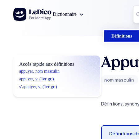
Aller au contenu
Co
Dictionnaire
0
r
Définitions
Appu
Accès rapide aux définitions
appuyer, nom masculin
appuyer, v. (1er gr.)
nom masculin
s’appuyer, v. (1er gr.)
Définitions, synon
Définitions 