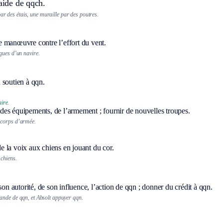
’aide de qqch.
ar des étais, une muraille par des poutres.
 manœuvre contre l’effort du vent.
gues d’un navire.
 soutien à qqn.
ire.
es équipements, de l’armement ; fournir de nouvelles troupes.
 corps d’armée.
 la voix aux chiens en jouant du cor.
 chiens.
 son autorité, de son influence, l’action de qqn ; donner du crédit à qqn.
ande de qqn, et
Absolt
appuyer qqn.