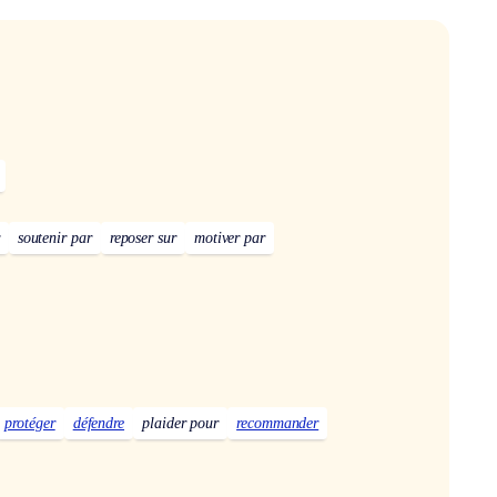
soutenir par
reposer sur
motiver par
protéger
défendre
plaider pour
recommander