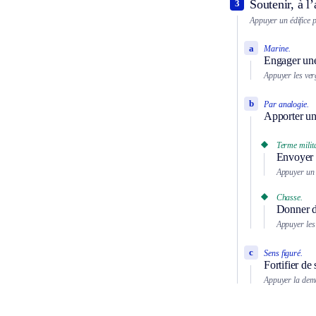
Soutenir, à l
3
Appuyer un édifice p
a
Marine.
Engager une
Appuyer les ver
b
Par analogie.
Apporter un
Terme milita
Envoyer d
Appuyer un
Chasse.
Donner de
Appuyer les
c
Sens figuré.
Fortifier de
Appuyer la dem