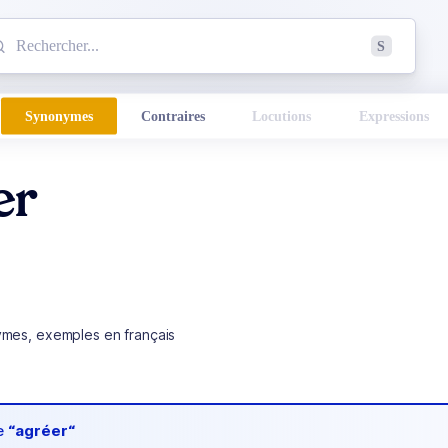
mmencez à chercher un mot dans le dictionnaire :
S
esults found.
Synonymes
Contraires
Locutions
Expressions
er
ymes, exemples en français
de
“agréer“