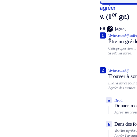
agréer
er
v. (1
gr.)
FR
[agʀee]
1
Verbe transitif indir
Être au gré d
Cette proposition m
Si cela lui agrée.
2
Verbe transitif.
Trouver à son
Elle l'a agréé pour 
Agréer des excuses.
a
Droit.
Donner, rec
Agréer un proje
Dans des for
b
Veuillez agréer 
Agréez l’assura