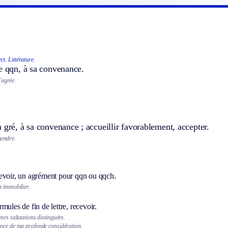
ect.
Littérature.
e qqn, à sa convenance.
’agrée.
 gré, à sa convenance ; accueillir favorablement, accepter.
gendre.
evoir, un agrément pour qqn ou qqch.
t immobilier.
mules de fin de lettre, recevoir.
mes salutations distinguées.
nce de ma profonde considération.