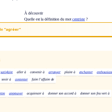
À découvrir
Quelle est la définition du mot
centriste
?
de
“agréer“
x
satisfaire
aller à
convenir à
arranger
plaire à
enchanter
enthousias
seoir à
contenter
faire l’affaire de
ttre
approuver
acquiescer à
donner son accord à
donner son feu vert à