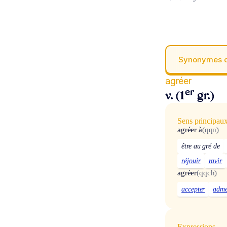
Synonymes 
agréer
er
v. (1
gr.)
Sens principau
agréer à
(qqn)
être au gré de
réjouir
ravir
agréer
(qqch)
accepter
adme
Expressions