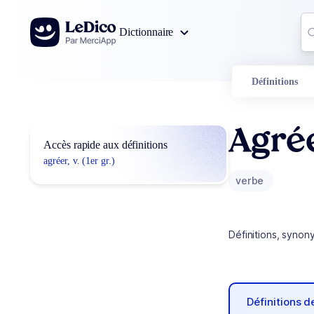
Aller au contenu
Co
Dictionnaire
0
r
Définitions
Agré
Accès rapide aux définitions
agréer, v. (1er gr.)
verbe
Définitions, synon
Définitions 