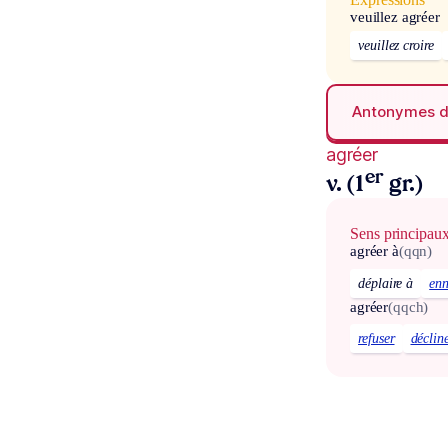
veuillez agréer
veuillez croire
Antonymes 
agréer
er
v. (1
gr.)
Sens principau
agréer à
(qqn)
déplaire à
enn
agréer
(qqch)
refuser
déclin