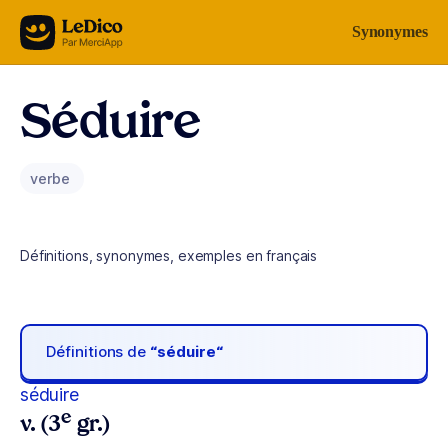
Aller au contenu
Synonymes
Séduire
verbe
Définitions, synonymes, exemples en français
Définitions de
“séduire“
séduire
e
v. (3
gr.)