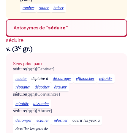
tomber
sauter
baiser
Antonymes de
“séduire“
séduire
e
v. (3
gr.)
Sens principaux
séduire
(qqn)
[Captiver]
rebuter
déplaire à
décourager
effaroucher
refroidir
répugner
dégoûter
écœurer
séduire
(qqn)
[Convaincre]
refroidir
dissuader
séduire
(qqn)
[Abuser]
détromper
éclairer
informer
ouvrir les yeux à
dessiller les yeux de