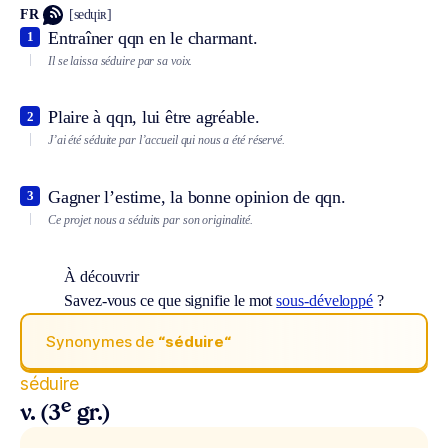
FR
[sedɥiʀ]
Entraîner qqn en le charmant.
1
Il se laissa séduire par sa voix.
Plaire à qqn, lui être agréable.
2
J’ai été séduite par l’accueil qui nous a été réservé.
Gagner l’estime, la bonne opinion de qqn.
3
Ce projet nous a séduits par son originalité.
À découvrir
Savez-vous ce que signifie le mot
sous-développé
?
Synonymes de
“séduire“
séduire
e
v. (3
gr.)