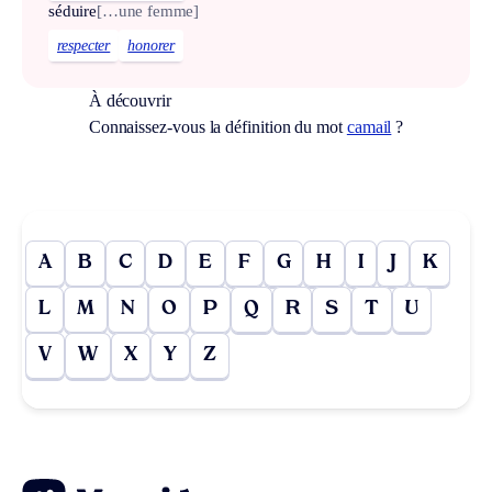
séduire
[…une femme]
respecter
honorer
À découvrir
Connaissez-vous la définition du mot
camail
?
A
B
C
D
E
F
G
H
I
J
K
L
M
N
O
P
Q
R
S
T
U
V
W
X
Y
Z