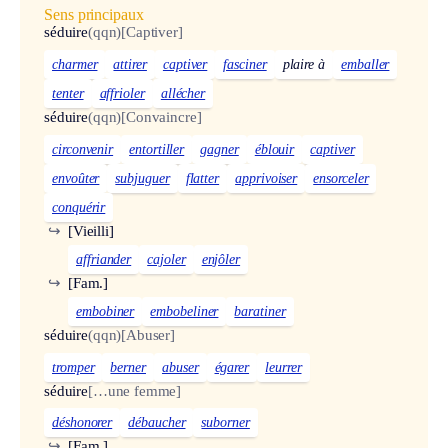
Sens principaux
séduire
(qqn)
[Captiver]
charmer
attirer
captiver
fasciner
plaire à
emballer
tenter
affrioler
allécher
séduire
(qqn)
[Convaincre]
circonvenir
entortiller
gagner
éblouir
captiver
envoûter
subjuguer
flatter
apprivoiser
ensorceler
conquérir
↪
[Vieilli]
affriander
cajoler
enjôler
↪
[Fam.]
embobiner
embobeliner
baratiner
séduire
(qqn)
[Abuser]
tromper
berner
abuser
égarer
leurrer
séduire
[…une femme]
déshonorer
débaucher
suborner
↪
[Fam.]