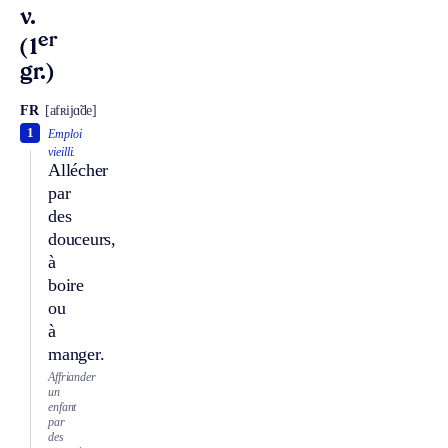
v.
er
(1
gr.)
FR
[afʀijɑ̃de]
1
Emploi
vieilli.
Allécher
par
des
douceurs,
à
boire
ou
à
manger.
Affriander
un
enfant
par
des