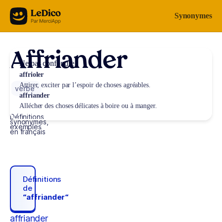
Aller au contenu
Synonymes
Affriander
Ne pas confondre
affrioler
Attirer, exciter par l’espoir de choses agréables.
verbe
affriander
Allécher des choses délicates à boire ou à manger.
Définitions,
synonymes,
exemples
en français
Définitions
de
“affriander“
affriander