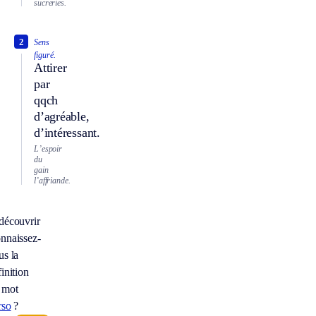
sucreries.
2
Sens
figuré.
Attirer
par
qqch
d’agréable,
d’intéressant.
L’espoir
du
gain
l’affriande.
découvrir
nnaissez-
us la
inition
 mot
rso
?