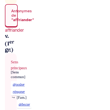
Antonymes
de
“affriander“
affriander
v.
er
(1
gr.)
Sens
principaux
[Sens
commun]
dégoûter
répugner
↪
[Fam.]
débecter