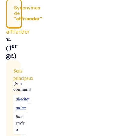
Synonymes
de
“affriander“
affriander
v.
er
(1
gr.)
Sens
principaux
[Sens
commun]
allécher
attirer
faire
envie
à