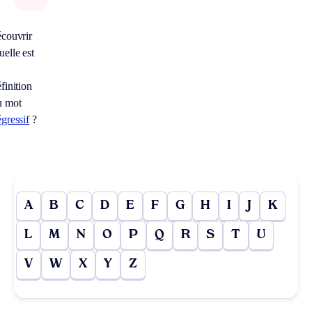
écouvrir
elle est
finition
u mot
gressif
?
A
B
C
D
E
F
G
H
I
J
K
L
M
N
O
P
Q
R
S
T
U
V
W
X
Y
Z