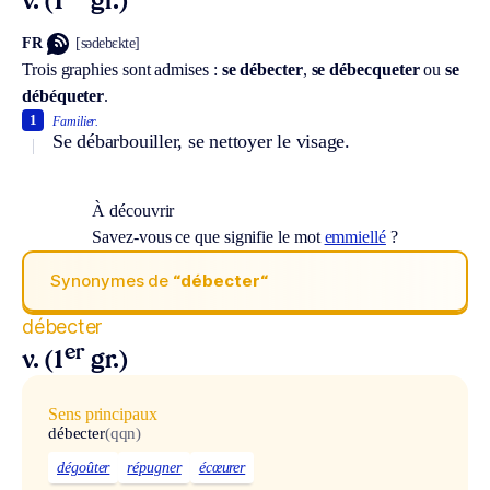
v. (1
gr.)
FR
[sədebɛkte]
Trois graphies sont admises :
se débecter
,
se débecqueter
ou
se
débéqueter
.
1
Familier.
Se débarbouiller, se nettoyer le visage.
À découvrir
Savez-vous ce que signifie le mot
emmiellé
?
Synonymes de
“débecter“
débecter
er
v. (1
gr.)
Sens principaux
débecter
(qqn)
dégoûter
répugner
écœurer