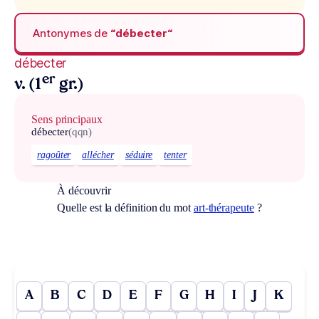
Antonymes de
“débecter“
débecter
er
v. (1
gr.)
Sens principaux
débecter
(qqn)
ragoûter
allécher
séduire
tenter
À découvrir
Quelle est la définition du mot
art-thérapeute
?
A
B
C
D
E
F
G
H
I
J
K