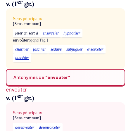
er
v. (1
gr.)
Sens principaux
[Sens commun]
jeter un sort à
ensorceler
hypnotiser
envoûter
(qqn)
[Fig.]
charmer
fasciner
séduire
subjuguer
ensorceler
posséder
Antonymes de
“envoûter“
envoûter
er
v. (1
gr.)
Sens principaux
[Sens commun]
désenvoûter
désensorceler