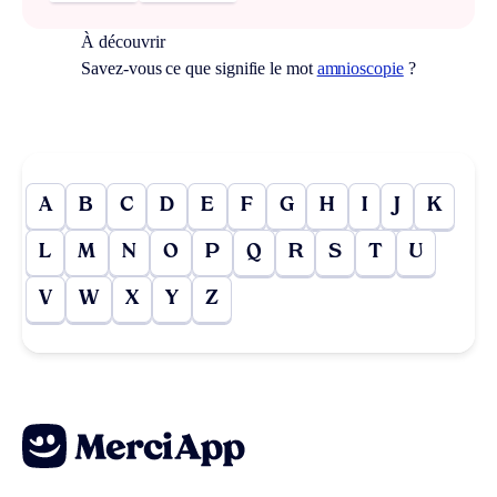
À découvrir
Savez-vous ce que signifie le mot
amnioscopie
?
A
B
C
D
E
F
G
H
I
J
K
L
M
N
O
P
Q
R
S
T
U
V
W
X
Y
Z