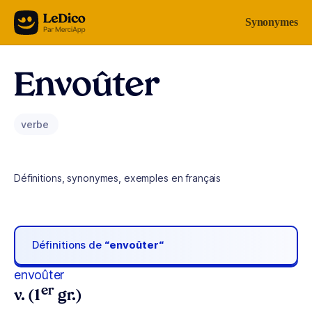
Aller au contenu
Synonymes
Envoûter
verbe
Définitions, synonymes, exemples en français
Définitions de
“envoûter“
envoûter
er
v. (1
gr.)