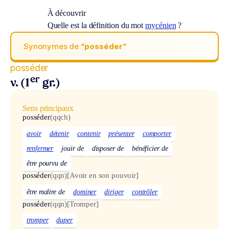
À découvrir
Quelle est la définition du mot
mycénien
?
Synonymes de
“posséder“
posséder
er
v. (1
gr.)
Sens principaux
posséder
(qqch)
avoir
détenir
contenir
présenter
comporter
renfermer
jouir de
disposer de
bénéficier de
être pourvu de
posséder
(qqn)
[Avoir en son pouvoir]
être maître de
dominer
diriger
contrôler
posséder
(qqn)
[Tromper]
tromper
duper