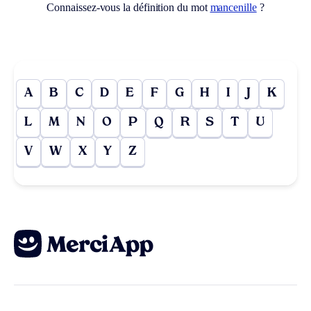
Connaissez-vous la définition du mot
mancenille
?
A
B
C
D
E
F
G
H
I
J
K
L
M
N
O
P
Q
R
S
T
U
V
W
X
Y
Z