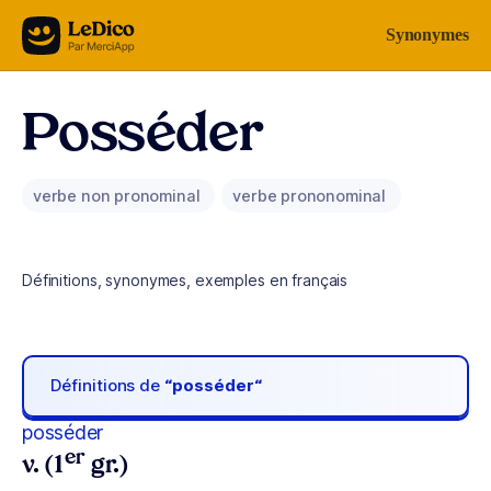
Aller au contenu
Synonymes
Posséder
verbe non pronominal
verbe prononominal
Définitions, synonymes, exemples en français
Définitions de
“posséder“
posséder
er
v. (1
gr.)