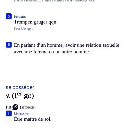
L’œuvre possède un chapitre consacré à la métempsychose.
5
Familier.
Tromper, gruger qqn.
Posséder qqn.
En parlant d’un homme, avoir une relation sexuelle
6
avec une femme ou un autre homme.
se posséder
er
v. (1
gr.)
FR
[səpɔsede]
1
Littérature.
Être maître de soi.