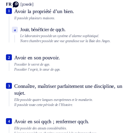
FR
[pɔsede]
Avoir la propriété d’un bien.
1
Il possède plusieurs maisons.
Jouir, bénéficier de qqch.
a
Le laboratoire possède un système d’alarme sophistiqué.
Notre chambre possède une vue grandiose sur la Baie des Anges.
Avoir en son pouvoir.
2
Posséder le secret de qqn.
Posséder l’esprit, le cœur de qqn.
Connaître, maîtriser parfaitement une discipline, un
3
sujet.
Elle possède quatre langues européennes et le mandarin.
Il possède toute cette période de l’Histoire.
Avoir en soi qqch ; renfermer qqch.
4
Elle possède des atouts considérables.