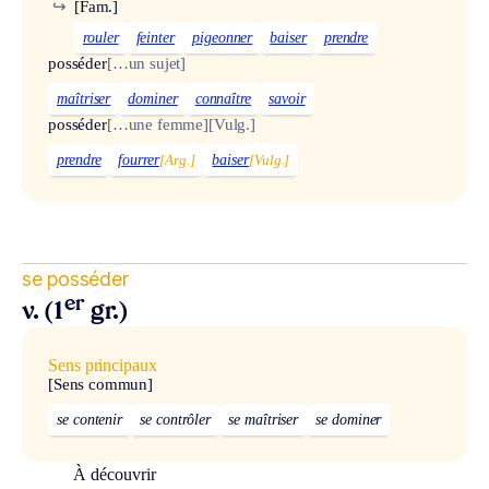
↪
[Fam.]
rouler
feinter
pigeonner
baiser
prendre
posséder
[…un sujet]
maîtriser
dominer
connaître
savoir
posséder
[…une femme]
[Vulg.]
prendre
fourrer
[Arg.]
baiser
[Vulg.]
se posséder
er
v. (1
gr.)
Sens principaux
[Sens commun]
se contenir
se contrôler
se maîtriser
se dominer
À découvrir