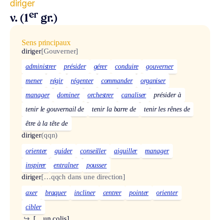
diriger
er
v. (1
gr.)
Sens principaux
diriger
[Gouverner]
administrer
présider
gérer
conduire
gouverner
mener
régir
régenter
commander
organiser
manager
dominer
orchestrer
canaliser
présider à
tenir le gouvernail de
tenir la barre de
tenir les rênes de
être à la tête de
diriger
(qqn)
orienter
guider
conseiller
aiguiller
manager
inspirer
entraîner
pousser
diriger
[…qqch dans une direction]
axer
braquer
incliner
centrer
pointer
orienter
cibler
↪
[…un colis]