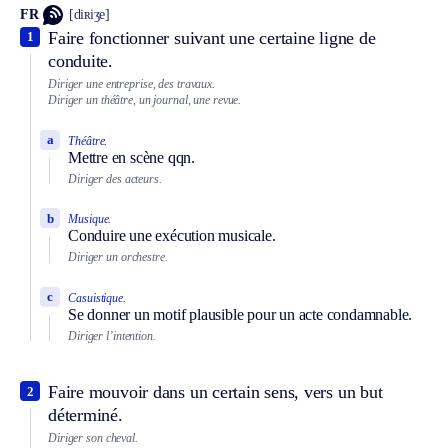
FR
[diʀiʒe]
Faire fonctionner suivant une certaine ligne de
1
conduite.
Diriger une entreprise, des travaux.
Diriger un théâtre, un journal, une revue.
a
Théâtre.
Mettre en scène qqn.
Diriger des acteurs.
b
Musique.
Conduire une exécution musicale.
Diriger un orchestre.
c
Casuistique.
Se donner un motif plausible pour un acte condamnable.
Diriger l’intention.
Faire mouvoir dans un certain sens, vers un but
2
déterminé.
Diriger son cheval.