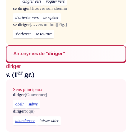
cingler vers
voguer vers
se diriger
[Trouver son chemin]
s’orienter vers
se repérer
se diriger
[…vers un but]
[Fig.]
s’orienter
se tourner
Antonymes de
“diriger“
diriger
er
v. (1
gr.)
Sens principaux
diriger
[Gouverner]
obéir
suivre
diriger
(qqn)
abandonner
laisser aller