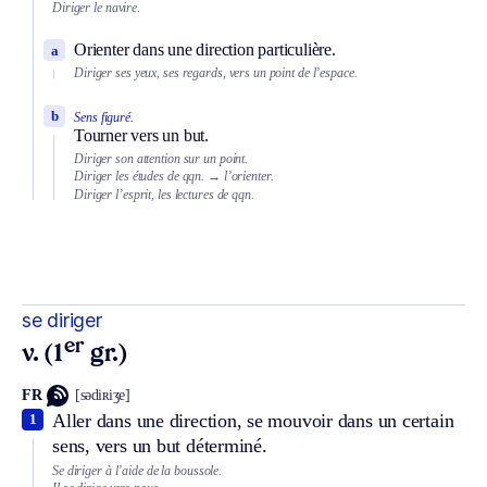
Diriger le navire.
Orienter dans une direction particulière.
a
Diriger ses yeux, ses regards, vers un point de l’espace.
b
Sens figuré.
Tourner vers un but.
Diriger son attention sur un point.
Diriger les études de qqn.
→ l’orienter.
Diriger l’esprit, les lectures de qqn.
se diriger
er
v. (1
gr.)
FR
[sədiʀiʒe]
Aller dans une direction, se mouvoir dans un certain
1
sens, vers un but déterminé.
Se diriger à l’aide de la boussole.