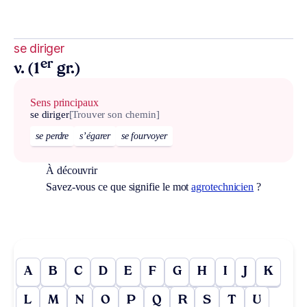
se diriger
er
v. (1
gr.)
Sens principaux
se diriger
[Trouver son chemin]
se perdre
s’égarer
se fourvoyer
À découvrir
Savez-vous ce que signifie le mot
agrotechnicien
?
A
B
C
D
E
F
G
H
I
J
K
L
M
N
O
P
Q
R
S
T
U