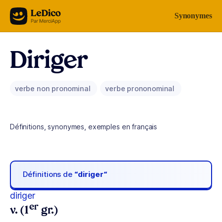
Aller au contenu
Synonymes
Diriger
verbe non pronominal
verbe prononominal
Définitions, synonymes, exemples en français
Définitions de
“diriger“
diriger
er
v. (1
gr.)