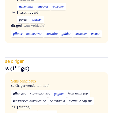
acheminer
envoyer
expédier
↪
[…son regard]
porter
tourner
diriger
[…un véhicule]
piloter
manœuvrer
conduire
guider
emmener
mener
se diriger
er
v. (1
gr.)
Sens principaux
se diriger vers
[…un lieu]
aller vers
s’avancer vers
gagner
faire route vers
marcher en direction de
se rendre à
mettre le cap sur
↪
[Marine]