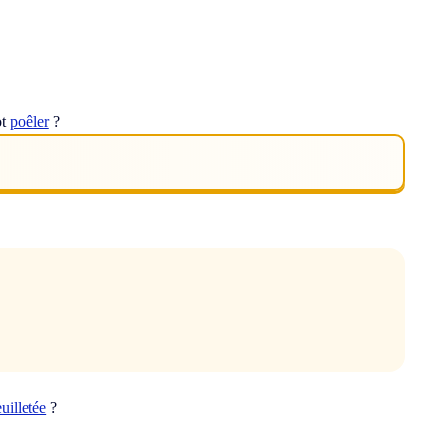
ot
poêler
?
euilletée
?