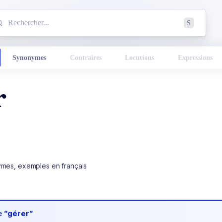
mmencez à chercher un mot dans le dictionnaire :
S
esults found.
Synonymes
Contraires
Locutions
Expressions
r
ymes, exemples en français
de
“gérer“