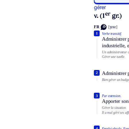
gérer
er
v. (1
gr.)
FR
[ʒeʀe]
1
Verbe transitif.
Administrer 
industrielle, 
Un administrateur a 
Gérer une tutelle.
Administrer p
2
Bien gérer un budge
3
Par extension.
Apporter son 
Gérer la situation.
Il a mal géré ses aff
4
Emploi absolu.
Fami