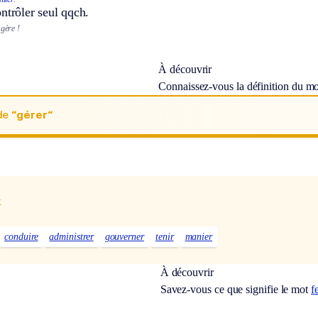
ntrôler seul qqch.
 gère !
À découvrir
Connaissez-vous la définition du m
de
“gérer“
x
conduire
administrer
gouverner
tenir
manier
À découvrir
Savez-vous ce que signifie le mot
f