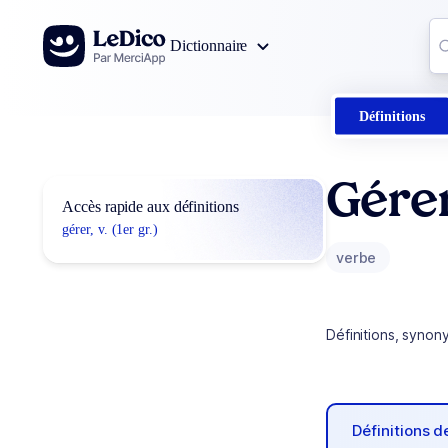
Aller au contenu
Co
Dictionnaire
0
r
Définitions
Gére
Accès rapide aux définitions
gérer, v. (1er gr.)
verbe
Définitions, synon
Définitions 