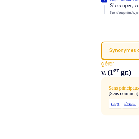
S’occuper, co
Pas d’inquiétude, je
Synonymes 
gérer
er
v. (1
gr.)
Sens principau
[Sens commun]
régir
diriger