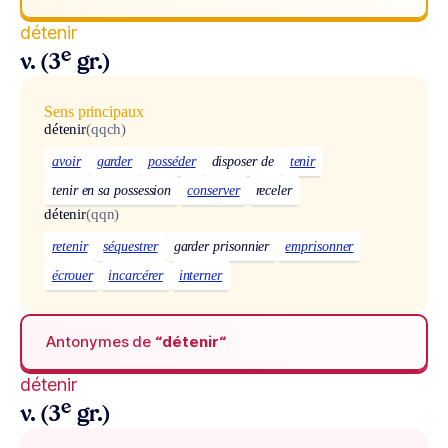
détenir
e
v. (3
gr.)
Sens principaux
détenir
(qqch)
avoir
garder
posséder
disposer de
tenir
tenir en sa possession
conserver
receler
détenir
(qqn)
retenir
séquestrer
garder prisonnier
emprisonner
écrouer
incarcérer
interner
Antonymes de
“détenir“
détenir
e
v. (3
gr.)