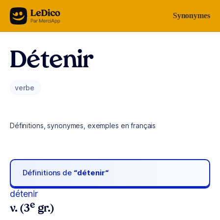
Aller au contenu
Synonymes
Détenir
verbe
Définitions, synonymes, exemples en français
Définitions de
“détenir“
détenir
e
v. (3
gr.)