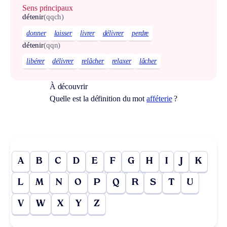
Sens principaux
détenir
(qqch)
donner
laisser
livrer
délivrer
perdre
détenir
(qqn)
libérer
délivrer
relâcher
relaxer
lâcher
À découvrir
Quelle est la définition du mot
afféterie
?
A
B
C
D
E
F
G
H
I
J
K
L
M
N
O
P
Q
R
S
T
U
V
W
X
Y
Z