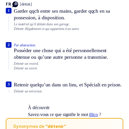
FR
[detniʀ]
Garder qqch entre ses mains, garder qqch en sa
1
possession, à disposition.
Le matériel qu’il détient dans son garage.
Détenir illégalement ce qui appartient à un autre.
2
Par abstraction.
Posséder une chose qui a été personnellement
obtenue ou qu’une autre personne a transmise.
Détenir un record.
Détenir un secret.
Retenir quelqu’un dans un lieu, et
Spécialt
en prison.
3
Détenir un terroriste.
À découvrir
Savez-vous ce que signifie le mot
illico
?
Synonymes de
“détenir“