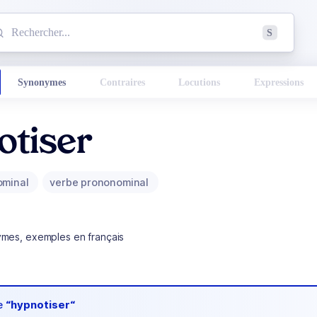
mmencez à chercher un mot dans le dictionnaire :
S
esults found.
Synonymes
Contraires
Locutions
Expressions
otiser
ominal
verbe prononominal
ymes, exemples en français
de
“hypnotiser“