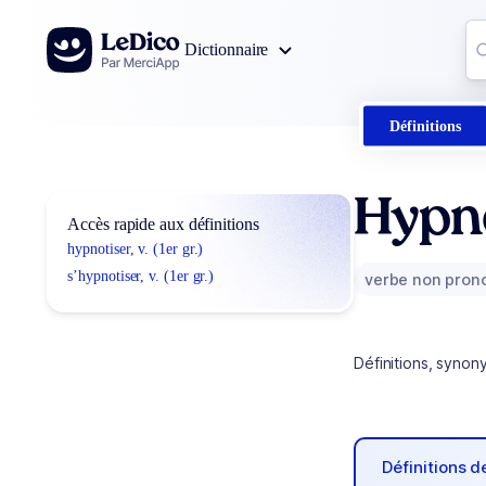
Aller au contenu
Co
Dictionnaire
0
r
Définitions
Hypn
Accès rapide aux définitions
hypnotiser, v. (1er gr.)
s’hypnotiser, v. (1er gr.)
verbe non pron
Définitions, synon
Définitions 