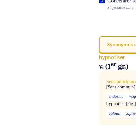
Concentrer s
1
S’hypnotiser sur un 
Synonymes 
hypnotiser
er
v. (1
gr.)
Sens principau
[Sens commun]
endormir
mag
hypnotiser
[Fig.]
éblouir
captiv