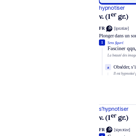
hypnotiser
er
v. (1
gr.)
FR
[ipnɔtize]
Plonger dans un so
1
Sens figuré.
Fasciner qqn,
La beauté des image
Obséder, s’i
a
Il est hypnotisé
s’hypnotiser
er
v. (1
gr.)
FR
[sipnɔtize]