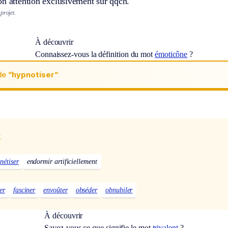
on attention exclusivement sur qqch.
projet.
À découvrir
Connaissez-vous la définition du mot
émoticône
?
de
“hypnotiser“
x
nétiser
endormir artificiellement
er
fasciner
envoûter
obséder
obnubiler
À découvrir
Savez-vous ce que signifie le mot
trivalent
?