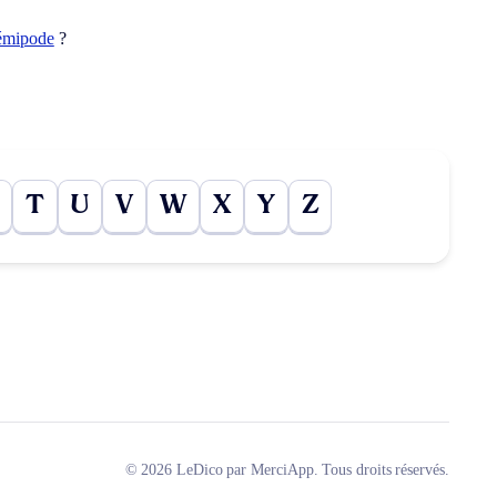
émipode
?
T
U
V
W
X
Y
Z
© 2026 LeDico par MerciApp. Tous droits réservés.