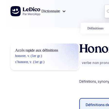
Aller au contenu
Co
Dictionnaire
0
r
Définitions
Hono
Accès rapide aux définitions
honorer, v. (1er gr.)
s’honorer, v. (1er gr.)
verbe non pron
Définitions, synon
Définitions 