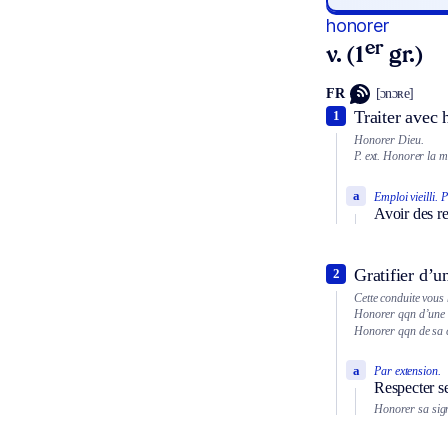
honorer
er
v. (1
gr.)
FR
[ɔnɔʀe]
Traiter avec 
1
Honorer Dieu.
P. ext.
Honorer la m
a
Emploi vieilli.
P
Avoir des r
Gratifier d’u
2
Cette conduite vous
Honorer qqn d’une 
Honorer qqn de sa c
a
Par extension.
Respecter s
Honorer sa sign