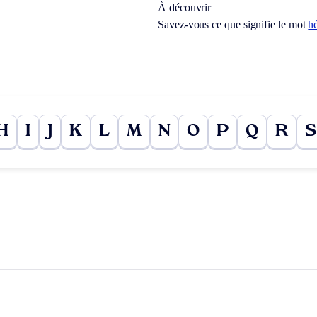
À découvrir
Savez-vous ce que signifie le mot
h
H
I
J
K
L
M
N
O
P
Q
R
S