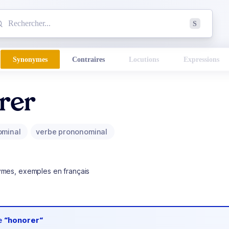
mmencez à chercher un mot dans le dictionnaire :
S
esults found.
Synonymes
Contraires
Locutions
Expressions
rer
ominal
verbe prononominal
ymes, exemples en français
de
“honorer“