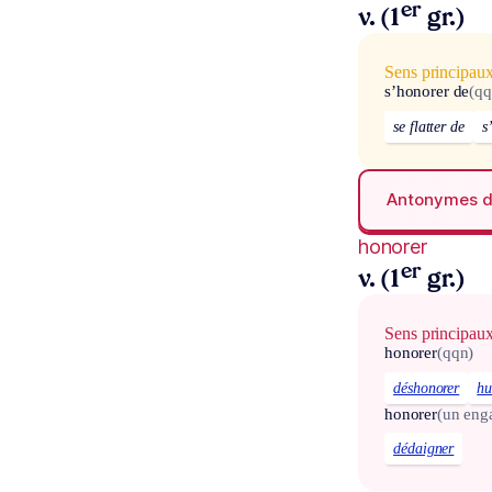
er
v. (1
gr.)
Sens principau
s’honorer de
(qq
se flatter de
s
Antonymes 
honorer
er
v. (1
gr.)
Sens principau
honorer
(qqn)
déshonorer
hu
honorer
(un eng
dédaigner