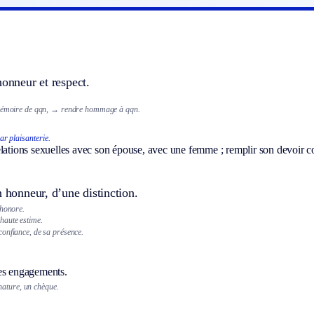
honneur et respect.
émoire de qqn,
→ rendre hommage à qqn.
ar plaisanterie.
elations sexuelles avec son épouse, avec une femme ; remplir son devoir c
n honneur, d’une distinction.
 honore.
haute estime.
onfiance, de sa présence.
es engagements.
ature, un chèque.