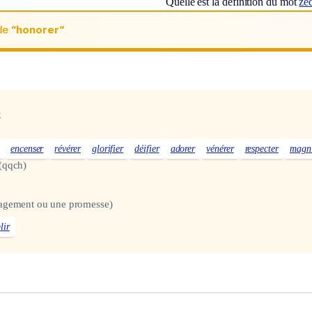
Quelle est la définition du mot
zé
de
“honorer“
x
encenser
révérer
glorifier
déifier
adorer
vénérer
respecter
magni
(qqch)
agement ou une promesse)
lir