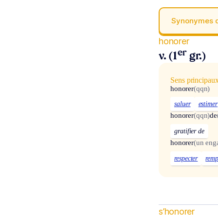
Synonymes 
honorer
er
v. (1
gr.)
Sens principau
honorer
(qqn)
saluer
estimer
honorer
(qqn)
de
gratifier de
honorer
(un eng
respecter
remp
s’honorer