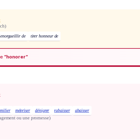
x
ch)
’enorgueillir de
tirer honneur de
de
“honorer“
x
milier
mépriser
dénigrer
rabaisser
abaisser
agement ou une promesse)