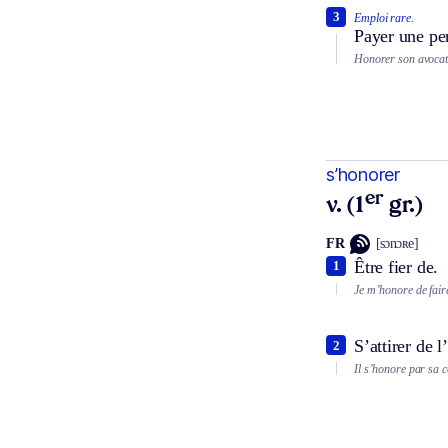
3
Emploi rare.
Payer une per
Honorer son avocat
s’honorer
er
v. (1
gr.)
FR
[sɔnɔʀe]
Être fier de.
1
Je m’honore de faire
S’attirer de 
2
Il s’honore par sa c