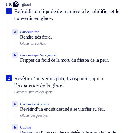
FR
[glase]
Refroidir un liquide de manière à le solidifier et le
1
convertir en glace.
a
Par extension.
Rendre très froid.
Glacer un cocktail.
b
Par analogie.
Sens figuré.
Frapper du froid de la mort, du frisson de la peur.
Revêtir d’un vernis poli, transparent, qui a
2
l’apparence de la glace.
Glacer du papier, des gants.
a
Céramique et poterie.
Revêtir d’un enduit destiné à se vitrifier au feu.
Glacer des poteries.
b
Cuisine.
Recouvrir d’une couche de gelée faite avec du jus de