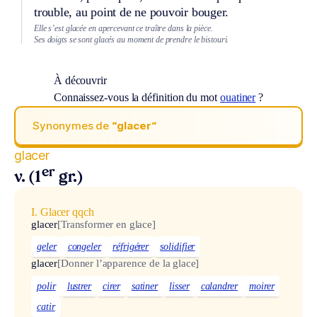
trouble, au point de ne pouvoir bouger.
Elle s’est glacée en apercevant ce traître dans la pièce.
Ses doigts se sont glacés au moment de prendre le bistouri.
À découvrir
Connaissez-vous la définition du mot
ouatiner
?
Synonymes de
“glacer“
glacer
er
v. (1
gr.)
I. Glacer qqch
glacer
[Transformer en glace]
geler
congeler
réfrigérer
solidifier
glacer
[Donner l’apparence de la glace]
polir
lustrer
cirer
satiner
lisser
calandrer
moirer
catir