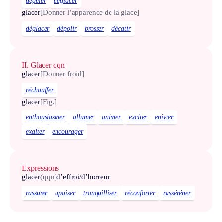
dégeler
déglacer
glacer
[Donner l’apparence de la glace]
déglacer
dépolir
brosser
décatir
II. Glacer qqn
glacer
[Donner froid]
réchauffer
glacer
[Fig.]
enthousiasmer
allumer
animer
exciter
enivrer
exalter
encourager
Expressions
glacer
(qqn)
d’effroi/d’horreur
rassurer
apaiser
tranquilliser
réconforter
rasséréner