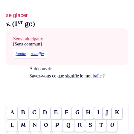
se glacer
er
v. (1
gr.)
Sens principaux
[Sens commun]
fondre
chauffer
À découvrir
Savez-vous ce que signifie le mot
baïle
?
A
B
C
D
E
F
G
H
I
J
K
L
M
N
O
P
Q
R
S
T
U