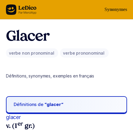
Aller au contenu
Synonymes
Glacer
verbe non pronominal
verbe prononominal
Définitions, synonymes, exemples en français
Définitions de
“glacer“
glacer
er
v. (1
gr.)