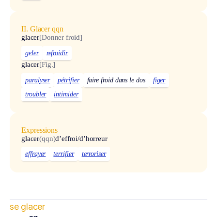
II. Glacer qqn
glacer
[Donner froid]
geler
refroidir
glacer
[Fig.]
paralyser
pétrifier
faire froid dans le dos
figer
troubler
intimider
Expressions
glacer
(qqn)
d’effroi/d’horreur
effrayer
terrifier
terroriser
se glacer