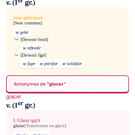
er
v. (1
gr.)
Sens principaux
[Sens commun]
se geler
↪
[Devenir froid]
se refroidir
↪
[Devenir figé]
se figer
se pétrifier
se solidifier
Antonymes de
“glacer“
glacer
er
v. (1
gr.)
I. Glacer qqch
glacer
[Transformer en glace]