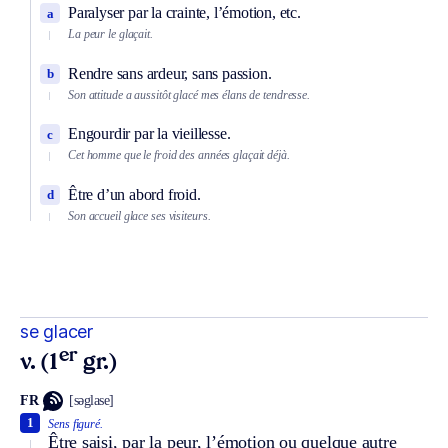
Paralyser par la crainte, l’émotion, etc.
a
La peur le glaçait.
Rendre sans ardeur, sans passion.
b
Son attitude a aussitôt glacé mes élans de tendresse.
Engourdir par la vieillesse.
c
Cet homme que le froid des années glaçait déjà.
Être d’un abord froid.
d
Son accueil glace ses visiteurs.
se glacer
er
v. (1
gr.)
FR
[səglase]
1
Sens figuré.
Être saisi, par la peur, l’émotion ou quelque autre