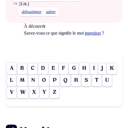
↪
[Litt.]
déboulonner
sabrer
À découvrir
Savez-vous ce que signifie le mot
ingestion
?
A
B
C
D
E
F
G
H
I
J
K
L
M
N
O
P
Q
R
S
T
U
V
W
X
Y
Z