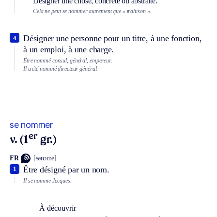
Désigner une chose, concrète ou abstraite.
Cela ne peut se nommer autrement que « trahison ».
Désigner une personne pour un titre, à une fonction,
4
à un emploi, à une charge.
Être nommé consul, général, empereur.
Il a été nommé directeur général.
se nommer
er
v. (1
gr.)
FR
[sənɔme]
Être désigné par un nom.
1
Il se nomme Jacques.
À découvrir