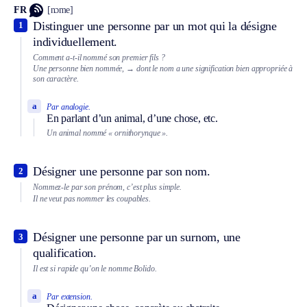
FR
[nɔme]
Distinguer une personne par un mot qui la désigne
1
individuellement.
Comment a-t-il nommé son premier fils ?
Une personne bien nommée,
→ dont le nom a une signification bien appropriée à
son caractère.
a
Par analogie.
En parlant d’un animal, d’une chose, etc.
Un animal nommé « ornithorynque ».
Désigner une personne par son nom.
2
Nommez-le par son prénom, c’est plus simple.
Il ne veut pas nommer les coupables.
Désigner une personne par un surnom, une
3
qualification.
Il est si rapide qu’on le nomme Bolido.
a
Par extension.