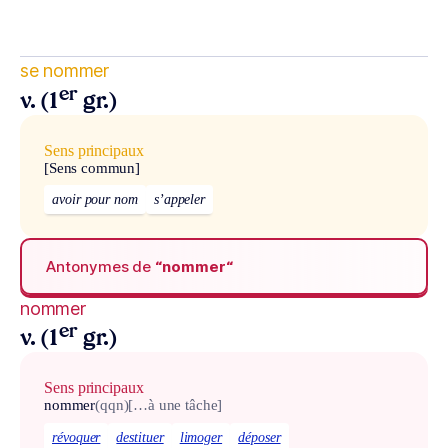
se nommer
er
v. (1
gr.)
Sens principaux
[Sens commun]
avoir pour nom
s’appeler
Antonymes de
“nommer“
nommer
er
v. (1
gr.)
Sens principaux
nommer
(qqn)
[…à une tâche]
révoquer
destituer
limoger
déposer