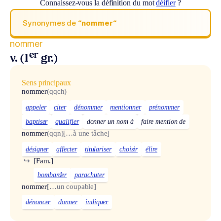
Connaissez-vous la définition du mot
déifier
?
Synonymes de
“nommer“
nommer
er
v. (1
gr.)
Sens principaux
nommer
(qqch)
appeler
citer
dénommer
mentionner
prénommer
baptiser
qualifier
donner un nom à
faire mention de
nommer
(qqn)
[…à une tâche]
désigner
affecter
titulariser
choisir
élire
↪
[Fam.]
bombarder
parachuter
nommer
[…un coupable]
dénoncer
donner
indiquer