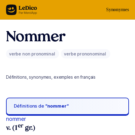
Aller au contenu
Synonymes
Nommer
verbe non pronominal
verbe prononominal
Définitions, synonymes, exemples en français
Définitions de
“nommer“
nommer
er
v. (1
gr.)