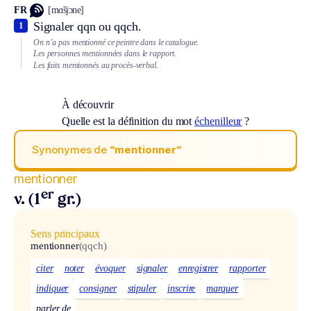
FR
[mɑ̃sjɔne]
Signaler qqn ou qqch.
1
On n’a pas mentionné ce peintre dans le catalogue.
Les personnes mentionnées dans le rapport.
Les faits mentionnés au procès-verbal.
À découvrir
Quelle est la définition du mot
échenilleur
?
Synonymes de
“mentionner“
mentionner
er
v. (1
gr.)
Sens principaux
mentionner
(qqch)
citer
noter
évoquer
signaler
enregistrer
rapporter
indiquer
consigner
stipuler
inscrire
marquer
parler de