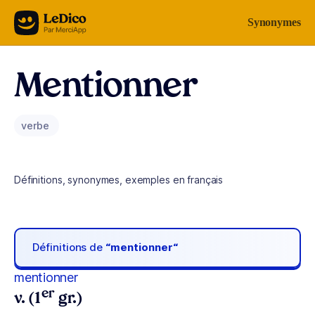
Aller au contenu
Synonymes
Mentionner
verbe
Définitions, synonymes, exemples en français
Définitions de
“mentionner“
mentionner
er
v. (1
gr.)