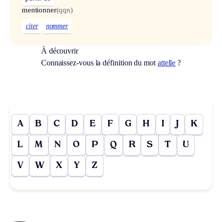
mentionner
(qqn)
citer
nommer
À découvrir
Connaissez-vous la définition du mot
attelle
?
A
B
C
D
E
F
G
H
I
J
K
L
M
N
O
P
Q
R
S
T
U
V
W
X
Y
Z