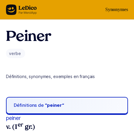
Aller au contenu
Synonymes
Peiner
verbe
Définitions, synonymes, exemples en français
Définitions de
“peiner“
peiner
er
v. (1
gr.)