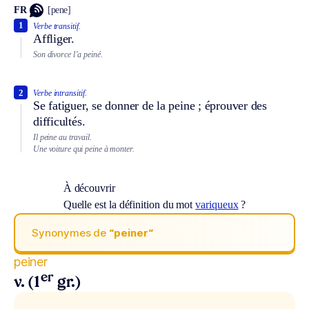
FR
[pene]
1
Verbe transitif.
Affliger.
Son divorce l’a peiné.
2
Verbe intransitif.
Se fatiguer, se donner de la peine ; éprouver des
difficultés.
Il peine au travail.
Une voiture qui peine à monter.
À découvrir
Quelle est la définition du mot
variqueux
?
Synonymes de
“peiner“
peiner
er
v. (1
gr.)