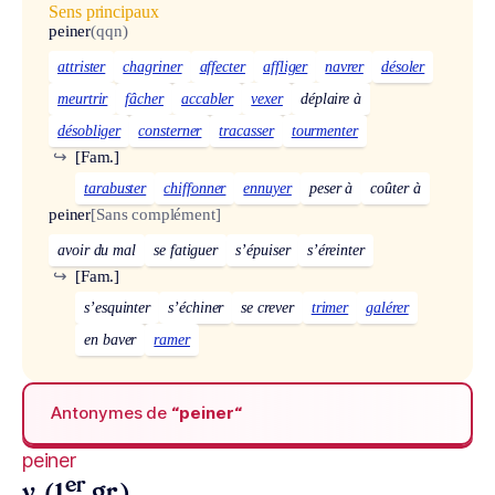
Sens principaux
peiner
(qqn)
attrister
chagriner
affecter
affliger
navrer
désoler
meurtrir
fâcher
accabler
vexer
déplaire à
désobliger
consterner
tracasser
tourmenter
↪
[Fam.]
tarabuster
chiffonner
ennuyer
peser à
coûter à
peiner
[Sans complément]
avoir du mal
se fatiguer
s’épuiser
s’éreinter
↪
[Fam.]
s’esquinter
s’échiner
se crever
trimer
galérer
en baver
ramer
Antonymes de
“peiner“
peiner
er
v. (1
gr.)