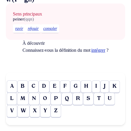
Sens principaux
peiner
(qqn)
ravir
réjouir
consoler
À découvrir
Connaissez-vous la définition du mot
intégrer
?
A
B
C
D
E
F
G
H
I
J
K
L
M
N
O
P
Q
R
S
T
U
V
W
X
Y
Z