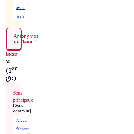
serrer
ficeler
Antonymes
de
“lacer“
lacer
v.
er
(1
gr.)
Sens
principaux
[Sens
commun]
délacer
dénouer