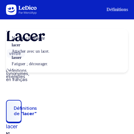
Aller au contenu
Définitions
Lacer
Ne pas confondre
lacer
Attacher avec un lacet.
verbe
lasser
Fatiguer ; décourager.
Définitions,
synonymes,
exemples
en français
Définitions
de
“lacer“
lacer