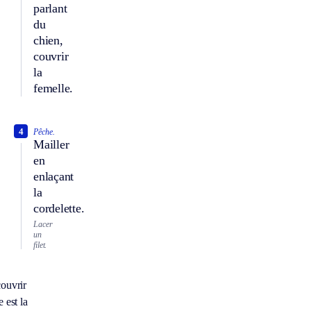
parlant
du
chien,
couvrir
la
femelle.
4
Pêche.
Mailler
en
enlaçant
la
cordelette.
Lacer
un
filet.
ouvrir
 est la