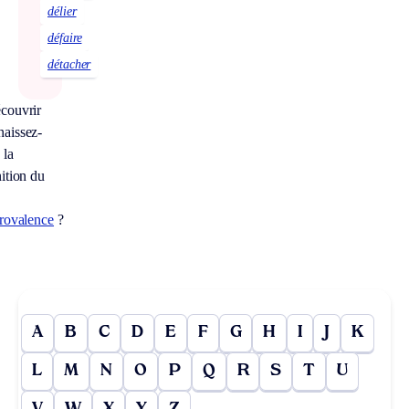
délier
défaire
détacher
couvrir
aissez-
 la
nition du
trovalence
?
A
B
C
D
E
F
G
H
I
J
K
L
M
N
O
P
Q
R
S
T
U