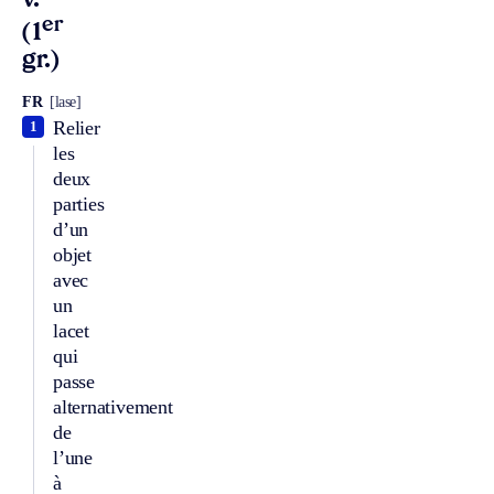
v.
er
(1
gr.)
FR
[lase]
Relier
1
les
deux
parties
d’un
objet
avec
un
lacet
qui
passe
alternativement
de
l’une
à