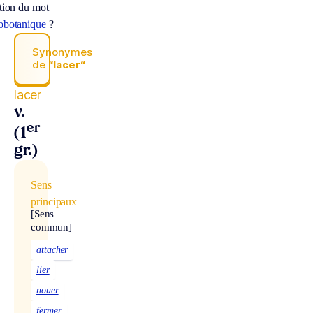
ition du mot
obotanique
?
Synonymes
de
“lacer“
lacer
v.
er
(1
gr.)
Sens
principaux
[Sens
commun]
attacher
lier
nouer
fermer