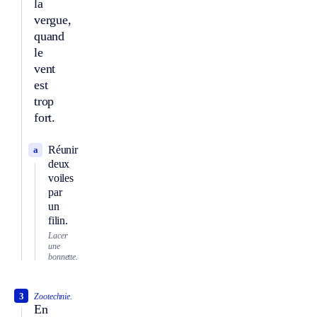
la
vergue,
quand
le
vent
est
trop
fort.
Réunir
a
deux
voiles
par
un
filin.
Lacer
une
bonnette.
3
Zootechnie.
En