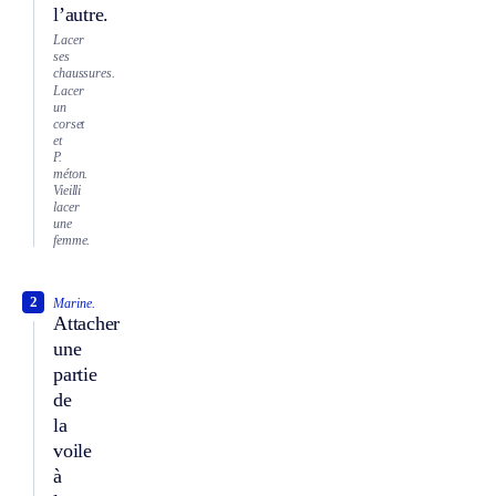
l’autre.
Lacer
ses
chaussures.
Lacer
un
corset
et
P.
méton.
Vieilli
lacer
une
femme.
2
Marine.
Attacher
une
partie
de
la
voile
à