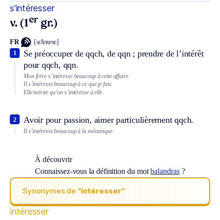
s’intéresser
er
v. (1
gr.)
FR
[sɛ̃teʀese]
Se préoccuper de qqch, de qqn ; prendre de l’intérêt
1
pour qqch, qqn.
Mon frère s’intéresse beaucoup à cette affaire.
Il s’intéresse beaucoup à ce que je fais.
Elle mérite qu’on s’intéresse à elle.
Avoir pour passion, aimer particulièrement qqch.
2
Il s’intéresse beaucoup à la mécanique.
À découvrir
Connaissez-vous la définition du mot
balandras
?
Synonymes de
“intéresser“
intéresser