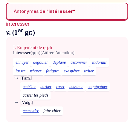
Antonymes de
“intéresser“
intéresser
er
v. (1
gr.)
I. En parlant de qqch
intéresser
(qqn)
[Attirer l’attention]
ennuyer
dégoûter
déplaire
assommer
endormir
lasser
rebuter
fatiguer
exaspérer
irriter
↪
[Fam.]
embêter
barber
raser
bassiner
enquiquiner
casser les pieds
↪
[Vulg.]
emmerder
faire chier