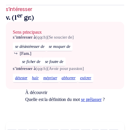
s’intéresser
er
v. (1
gr.)
Sens principaux
s’intéresser à
(qqch)
[Se soucier de]
se désintéresser de
se moquer de
↪
[Fam.]
se ficher de
se foutre de
s’intéresser à
(qqch)
[Avoir pour passion]
détester
haïr
mépriser
abhorrer
exécrer
À découvrir
Quelle est la définition du mot
se prélasser
?