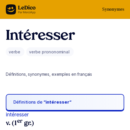
Aller au contenu
Synonymes
Intéresser
verbe
verbe prononominal
Définitions, synonymes, exemples en français
Définitions de
“intéresser“
intéresser
er
v. (1
gr.)