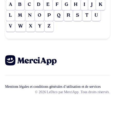
A
B
C
D
E
F
G
H
I
J
K
L
M
N
O
P
Q
R
S
T
U
V
W
X
Y
Z
Mentions légales et conditions générales d’utilisation et de services
© 2026 LeDico par MerciApp. Tous droits réservés.