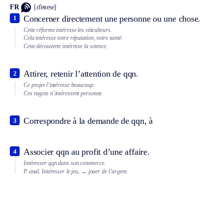
FR
[ɛ̃teʀese]
Concerner directement une personne ou une chose.
1
Cette réforme intéresse les viticulteurs.
Cela intéresse votre réputation, votre santé.
Cette découverte intéresse la science.
Attirer, retenir l’attention de qqn.
2
Ce projet l’intéresse beaucoup.
Ces ragots n’intéressent personne.
Correspondre à la demande de qqn, à
3
Associer qqn au profit d’une affaire.
4
Intéresser qqn dans son commerce.
P. anal.
Intéresser le jeu,
→ jouer de l’argent.