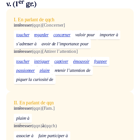
er
v. (1
gr.)
I. En parlant de qqch
intéresser
(qqn)
[Concerner]
toucher
regarder
concerner
valoir pour
importer à
s’adresser à
avoir de l’importance pour
intéresser
(qqn)
[Attirer l’attention]
toucher
intriguer
captiver
émouvoir
frapper
passionner
plaire
retenir l’attention de
piquer la curiosité de
II. En parlant de qqn
intéresser
(qqn)
[Fam.]
plaire à
intéresser
(qqn)
à
(qqch)
associer à
faire participer à