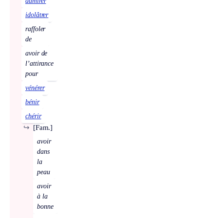
admirer
idolâtrer
raffoler
de
avoir de
l’attirance
pour
vénérer
bénir
chérir
↪
[Fam.]
avoir
dans
la
peau
avoir
à la
bonne