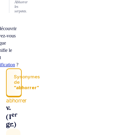
Abhorrer
les
serpents.
découvrir
vez-vous
que
nifie le
t
ification
?
Synonymes
de
“abhorrer“
abhorrer
v.
er
(1
gr.)