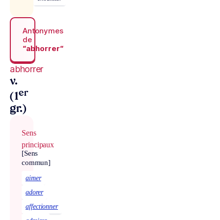
Antonymes
de
“abhorrer“
abhorrer
v.
er
(1
gr.)
Sens
principaux
[Sens
commun]
aimer
adorer
affectionner