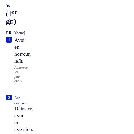
v.
er
(1
gr.)
FR
[abɔʀe]
Avoir
1
en
horreur,
haïr.
Abhorrer
les
faux
dieux.
2
Par
extension.
Détester,
avoir
en
aversion.