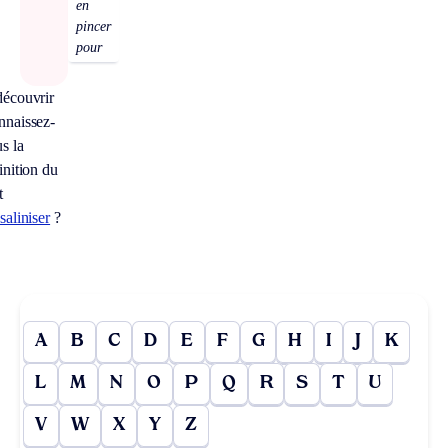
en
pincer
pour
écouvrir
naissez-
s la
inition du
t
saliniser
?
A
B
C
D
E
F
G
H
I
J
K
L
M
N
O
P
Q
R
S
T
U
V
W
X
Y
Z