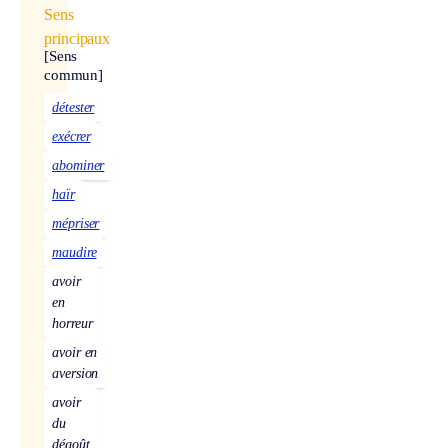
Sens
principaux
[Sens
commun]
détester
exécrer
abominer
haïr
mépriser
maudire
avoir
en
horreur
avoir en
aversion
avoir
du
dégoût