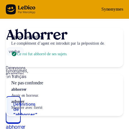
Aller au contenu
Synonymes
Abhorrer
Signes particuliers
Le complément d’agent est introduit par la préposition
de
.
verbe
Ce roi fut abhorré de ses sujets.
Définitions,
synonymes,
exemples
en français
Ne pas confondre
abhorrer
Avoir en horreur.
arborer
Définitions
Montrer avec fierté.
de
“abhorrer“
abhorrer