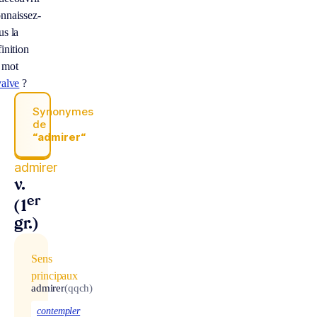
nnaissez-
us la
inition
 mot
valve
?
Synonymes
de
“admirer“
admirer
v.
er
(1
gr.)
Sens
principaux
admirer
(qqch)
contempler