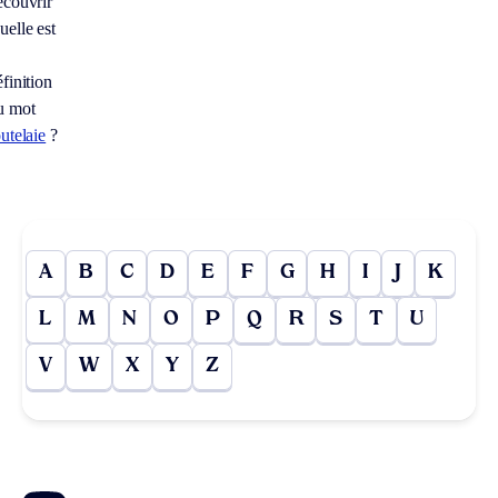
écouvrir
uelle est
finition
u mot
utelaie
?
A
B
C
D
E
F
G
H
I
J
K
L
M
N
O
P
Q
R
S
T
U
V
W
X
Y
Z