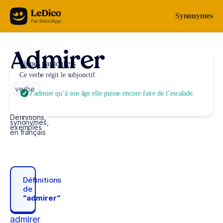
Aller au contenu
Synonymes
Admirer
Signes particuliers
Ce verbe régit le subjonctif.
verbe
J’admire qu’à son âge elle puisse encore faire de l’escalade.
Définitions,
synonymes,
exemples
en français
Définitions
de
“admirer“
admirer