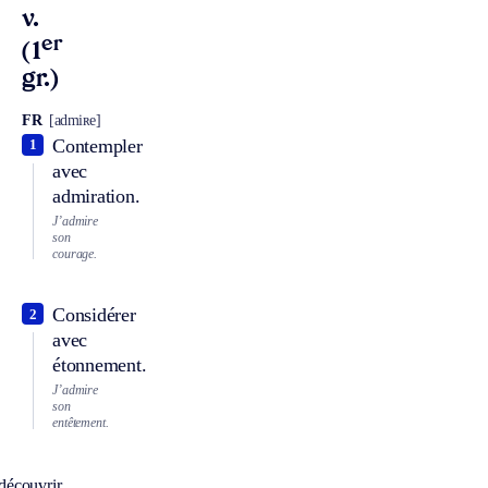
v.
er
(1
gr.)
FR
[admiʀe]
Contempler
1
avec
admiration.
J’admire
son
courage.
Considérer
2
avec
étonnement.
J’admire
son
entêtement.
découvrir