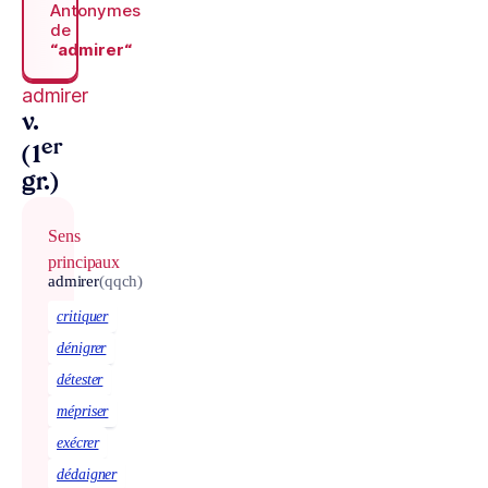
Antonymes
de
“admirer“
admirer
v.
er
(1
gr.)
Sens
principaux
admirer
(qqch)
critiquer
dénigrer
détester
mépriser
exécrer
dédaigner