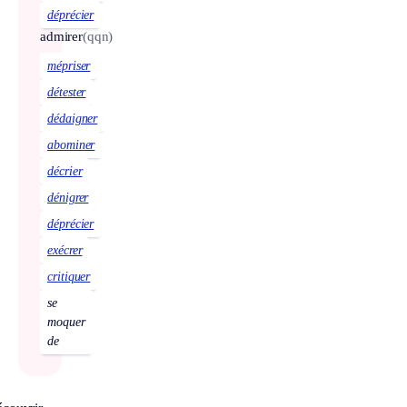
déprécier
admirer
(qqn)
mépriser
détester
dédaigner
abominer
décrier
dénigrer
déprécier
exécrer
critiquer
se
moquer
de