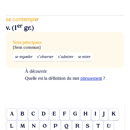
se contempler
er
v. (1
gr.)
Sens principaux
[Sens commun]
se regarder
s’observer
s’admirer
se mirer
À découvrir
Quelle est la définition du mot
piteusement
?
A
B
C
D
E
F
G
H
I
J
K
L
M
N
O
P
Q
R
S
T
U