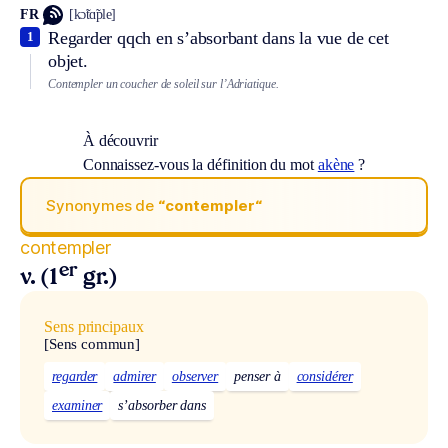
FR
[kɔ̃tɑ̃ple]
Regarder qqch en s’absorbant dans la vue de cet
1
objet.
Contempler un coucher de soleil sur l’Adriatique.
À découvrir
Connaissez-vous la définition du mot
akène
?
Synonymes de
“contempler“
contempler
er
v. (1
gr.)
Sens principaux
[Sens commun]
regarder
admirer
observer
penser à
considérer
examiner
s’absorber dans