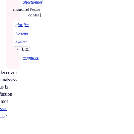
affectionner
maudire
[Pester
contre]
glorifier
honorer
exalter
↪
[Litt.]
magnifier
découvrir
nnaissez-
us la
inition
 mot
sse-
ais
?