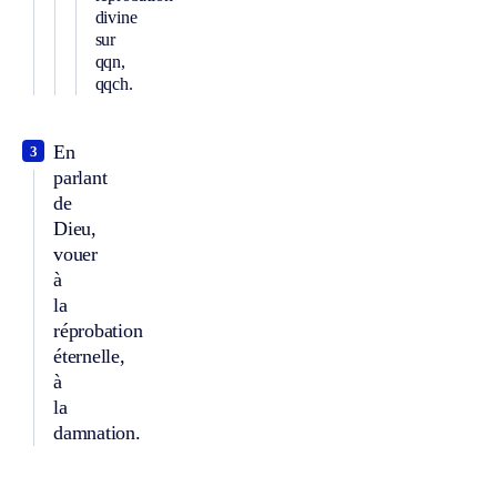
divine
sur
qqn,
qqch.
En
3
parlant
de
Dieu,
vouer
à
la
réprobation
éternelle,
à
la
damnation.