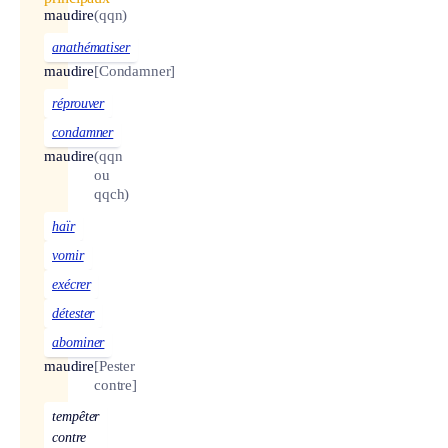
maudire
(qqn)
anathématiser
maudire
[Condamner]
réprouver
condamner
maudire
(qqn
ou
qqch)
haïr
vomir
exécrer
détester
abominer
maudire
[Pester
contre]
tempêter
contre