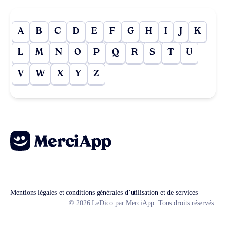
A
B
C
D
E
F
G
H
I
J
K
L
M
N
O
P
Q
R
S
T
U
V
W
X
Y
Z
Mentions légales et conditions générales d’utilisation et de services
© 2026 LeDico par MerciApp. Tous droits réservés.