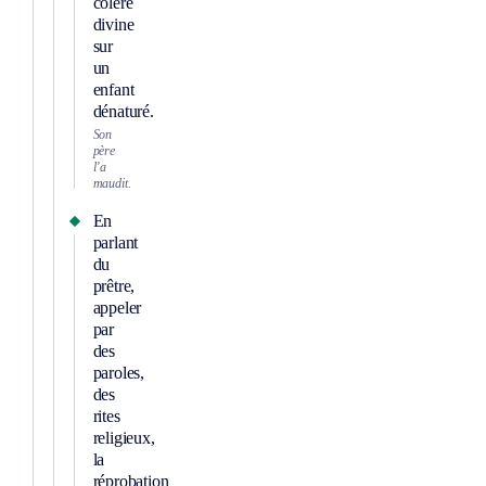
colère
divine
sur
un
enfant
dénaturé.
Son
père
l’a
maudit.
En
parlant
du
prêtre,
appeler
par
des
paroles,
des
rites
religieux,
la
réprobation