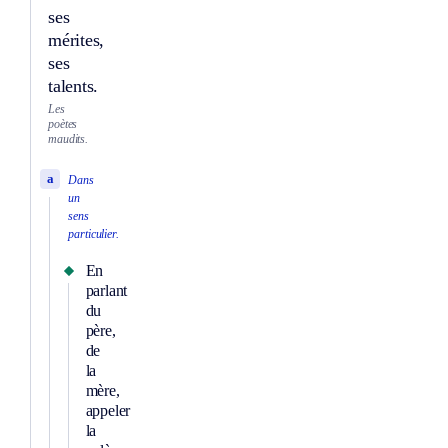
ses
mérites,
ses
talents.
Les
poètes
maudits.
a
Dans
un
sens
particulier.
En
parlant
du
père,
de
la
mère,
appeler
la