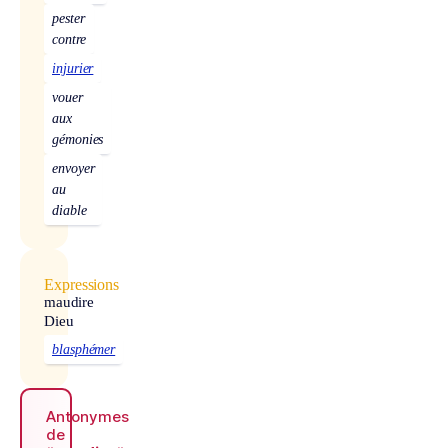
pester
contre
injurier
vouer
aux
gémonies
envoyer
au
diable
Expressions
maudire
Dieu
blasphémer
Antonymes
de