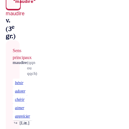
“maudire“
maudire
v.
e
(3
gr.)
Sens
principaux
maudire
(qqn
ou
qqch)
bénir
adorer
chérir
aimer
apprécier
↪
[Litt.]