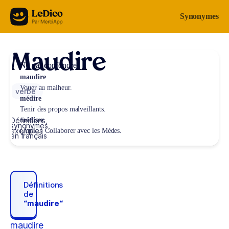
Aller au contenu
Synonymes
Maudire
Ne pas confondre
maudire
Vouer au malheur.
verbe
médire
Tenir des propos malveillants.
Définitions,
médiser
synonymes,
exemples
(Antiq.) Collaborer avec les Mèdes.
en français
Définitions
de
“maudire“
maudire