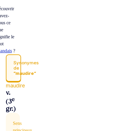
À
écouvrir
avez-
ous ce
ue
gnifie le
ot
rlandais
?
Synonymes
de
“maudire“
maudire
v.
e
(3
gr.)
Sens
principaux