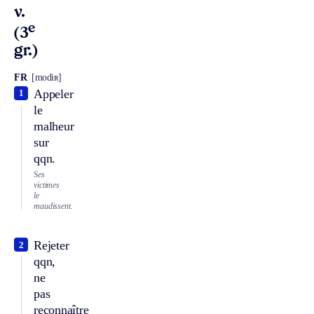
v.
e
(3
gr.)
FR
[modiʀ]
Appeler
1
le
malheur
sur
qqn.
Ses
victimes
le
maudissent.
Rejeter
2
qqn,
ne
pas
reconnaître