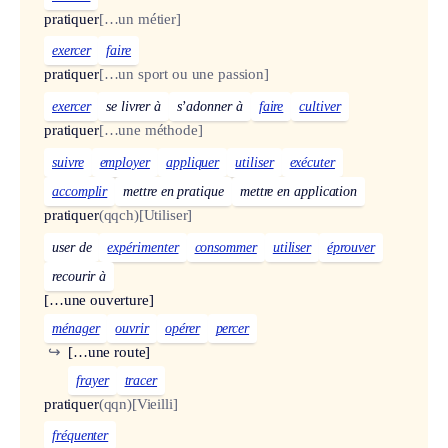
pratiquer
[…un métier]
exercer
faire
pratiquer
[…un sport ou une passion]
exercer
se livrer à
s’adonner à
faire
cultiver
pratiquer
[…une méthode]
suivre
employer
appliquer
utiliser
exécuter
accomplir
mettre en pratique
mettre en application
pratiquer
(qqch)
[Utiliser]
user de
expérimenter
consommer
utiliser
éprouver
recourir à
[…une ouverture]
ménager
ouvrir
opérer
percer
↪
[…une route]
frayer
tracer
pratiquer
(qqn)
[Vieilli]
fréquenter