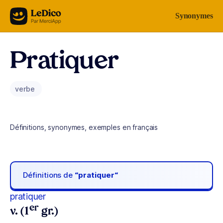
Aller au contenu
Synonymes
Pratiquer
verbe
Définitions, synonymes, exemples en français
Définitions de
“pratiquer“
pratiquer
er
v. (1
gr.)