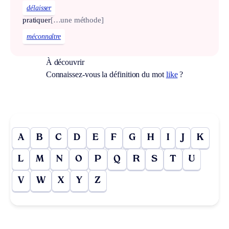
délaisser
pratiquer
[…une méthode]
méconnaître
À découvrir
Connaissez-vous la définition du mot
like
?
A
B
C
D
E
F
G
H
I
J
K
L
M
N
O
P
Q
R
S
T
U
V
W
X
Y
Z