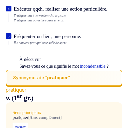
Exécuter qqch, réaliser une action particulière.
4
Pratiquer une intervention chirurgicale.
Pratiquer une ouverture dans un mur.
Fréquenter un lieu, une personne.
5
Il a souvent pratiqué cette salle de sport.
À découvrir
Savez-vous ce que signifie le mot
incondensable
?
Synonymes de
“pratiquer“
pratiquer
er
v. (1
gr.)
Sens principaux
pratiquer
[Sans complément]
exercer