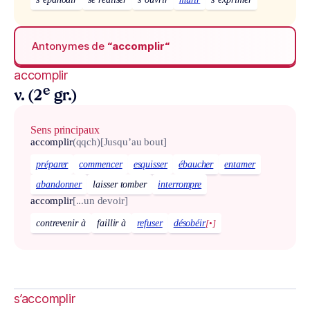
Antonymes de
“accomplir“
accomplir
e
v. (2
gr.)
Sens principaux
accomplir
(qqch)
[Jusqu’au bout]
préparer
commencer
esquisser
ébaucher
entamer
abandonner
laisser tomber
interrompre
accomplir
[...un devoir]
contrevenir à
faillir à
refuser
désobéir
[•]
s’accomplir