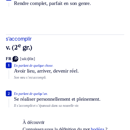
Rendre complet, parfait en son genre.
s’accomplir
e
v. (2
gr.)
FR
[sakɔ̃pliʀ]
1
En parlant de quelque chose.
Avoir lieu, arriver, devenir réel.
Son vœu s’est accompli.
2
En parlant de quelqu’un.
Se réaliser personnellement et pleinement.
Il s’accomplit et s’épanouit dans sa nouvelle vie.
À découvrir
Connaissez-vous la définition du mot
bodéga
?