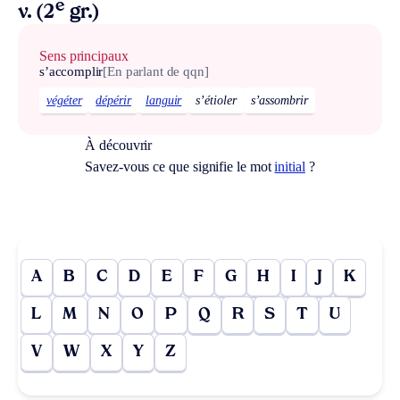
e
v. (2
gr.)
Sens principaux
s’accomplir
[En parlant de qqn]
végéter
dépérir
languir
s’étioler
s’assombrir
À découvrir
Savez-vous ce que signifie le mot
initial
?
A
B
C
D
E
F
G
H
I
J
K
L
M
N
O
P
Q
R
S
T
U
V
W
X
Y
Z