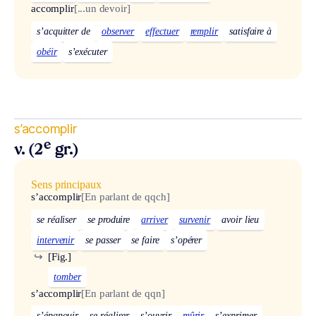
accomplir
[...un devoir]
s’acquitter de
observer
effectuer
remplir
satisfaire à
obéir
s’exécuter
s’accomplir
e
v. (2
gr.)
Sens principaux
s’accomplir
[En parlant de qqch]
se réaliser
se produire
arriver
survenir
avoir lieu
intervenir
se passer
se faire
s’opérer
↪
[Fig.]
tomber
s’accomplir
[En parlant de qqn]
s’épanouir
se réaliser
s’ouvrir
mûrir
s’exprimer