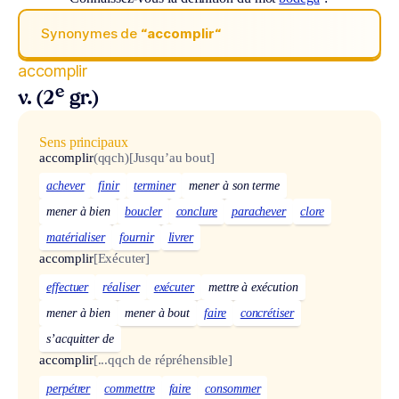
Synonymes de
“accomplir“
accomplir
e
v. (2
gr.)
Sens principaux
accomplir
(qqch)
[Jusqu’au bout]
achever
finir
terminer
mener à son terme
mener à bien
boucler
conclure
parachever
clore
matérialiser
fournir
livrer
accomplir
[Exécuter]
effectuer
réaliser
exécuter
mettre à exécution
mener à bien
mener à bout
faire
concrétiser
s’acquitter de
accomplir
[...qqch de répréhensible]
perpétrer
commettre
faire
consommer