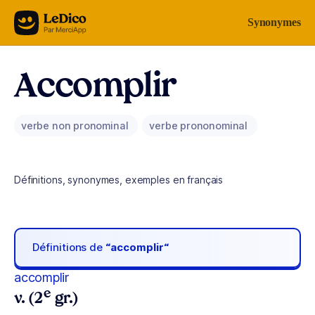
Aller au contenu
Synonymes
Accomplir
verbe non pronominal
verbe prononominal
Définitions, synonymes, exemples en français
Définitions de
“accomplir“
accomplir
e
v. (2
gr.)