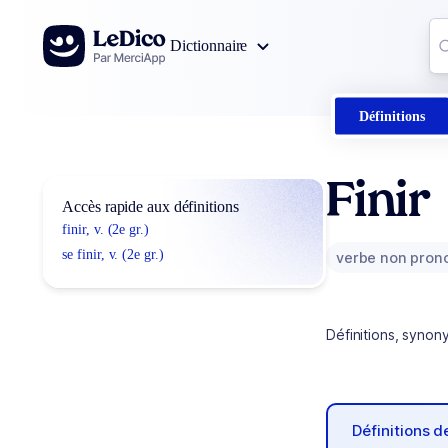
Aller au contenu
Co
Dictionnaire
0
r
Définitions
Finir
Accès rapide aux définitions
finir, v. (2e gr.)
se finir, v. (2e gr.)
verbe non pron
Définitions, synon
Définitions 