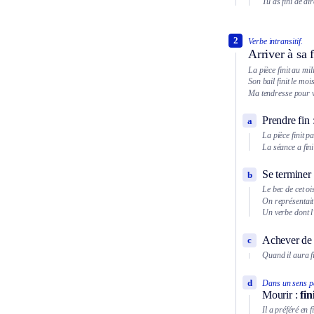
Tu as fini de di
2
Verbe intransitif.
Arriver à sa f
La pièce finit au mi
Son bail finit le moi
Ma tendresse pour v
Prendre fin 
a
La pièce finit 
La séance a fini
Se terminer 
b
Le bec de cet ois
On représentait
Un verbe dont l’i
Achever de 
c
Quand il aura fi
d
Dans un sens pa
Mourir :
fin
Il a préféré en fi