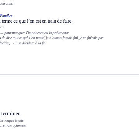
mpoisonné.
Familier.
terme ce que l’on est en train de faire.
r ?
→ pour marquer l’impatience ou la prévenance.
 de dire tout ce qui s’est passé, je n’aurais jamais fini, je ne finirais pas.
décider,
→ il se décidera à la fin.
 terminer.
une longue tirade.
 une note optimiste.