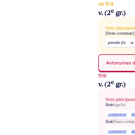
se finir
e
v. (2
gr.)
Sens principau
[Sens commun]
prendre fin
se
Antonymes 
finir
e
v. (2
gr.)
Sens principau
finir
(qqch)
commencer
d
finir
[Sans comp
commencer
d