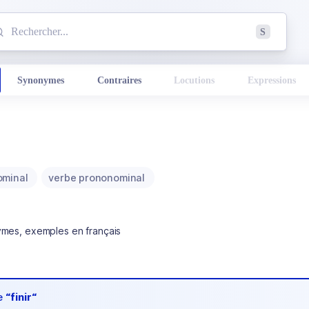
mmencez à chercher un mot dans le dictionnaire :
S
esults found.
Synonymes
Contraires
Locutions
Expressions
ominal
verbe prononominal
ymes, exemples en français
de
“finir“