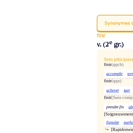
Synonymes 
finir
e
v. (2
gr.)
Sens principau
finir
(qqch)
accomplir
ter
finir
(qqn)
achever
tuer
finir
[Sans comp
prendre fin
ab
[Soigneusement
fignoler
parfa
↪
[Rapidemen