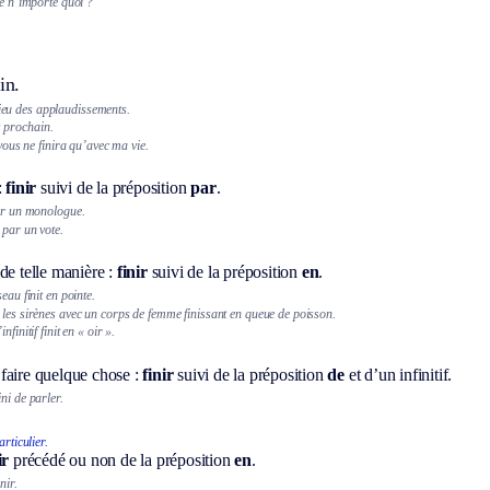
re n’importe quoi ?
in.
lieu des applaudissements.
s prochain.
ous ne finira qu’avec ma vie.
:
finir
suivi de la préposition
par
.
par un monologue.
 par un vote.
de telle manière :
finir
suivi de la préposition
en
.
eau finit en pointe.
 les sirènes avec un corps de femme finissant en queue de poisson.
nfinitif finit en « oir ».
faire quelque chose :
finir
suivi de la préposition
de
et d’un infinitif.
ni de parler.
rticulier.
ir
précédé ou non de la préposition
en
.
nir.