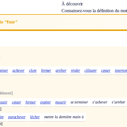
À découvrir
Connaissez-vous la définition du mo
de
“finir“
x
miner
achever
clore
fermer
arrêter
régler
clôturer
cesser
interro
lément]
outir
cesser
fermer
expirer
mourir
se terminer
s’achever
s’arrêter
]
ire
parachever
lécher
mettre la dernière main à
t]