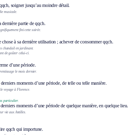
qqch, soigner jusqu’au moindre détail.
ie musicale.
a dernière partie de qqch.
nifiquement fini cette soirée.
 chose à sa dernière utilisation ; achever de consommer qqch.
eux chandail en jardinant.
ant de goûter celui-ci.
terme d’une période.
prentissage le mois dernier.
derniers moments d’une période, de telle ou telle manière.
 le voyage à Florence.
s particulier.
 derniers moments d’une période de quelque manière, en quelque lieu.
leur vie aux Antilles.
aire qqch qui importune.