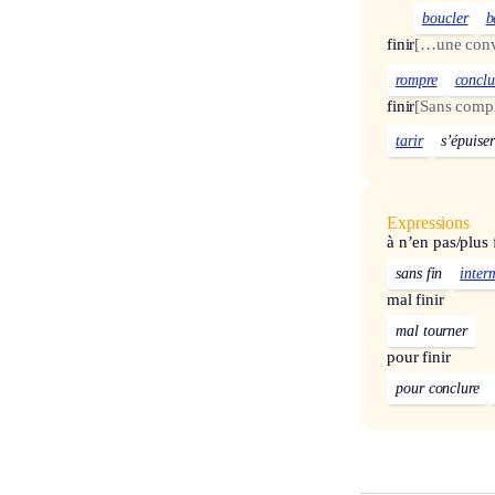
boucler
b
finir
[…une conv
rompre
conclu
finir
[Sans comp
tarir
s’épuiser
Expressions
à n’en pas/plus f
sans fin
inter
mal finir
mal tourner
pour finir
pour conclure