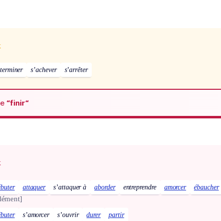
x
 terminer
s’achever
s’arrêter
de
“finir“
x
ébuter
attaquer
s’attaquer à
aborder
entreprendre
amorcer
ébaucher
lément]
ébuter
s’amorcer
s’ouvrir
durer
partir