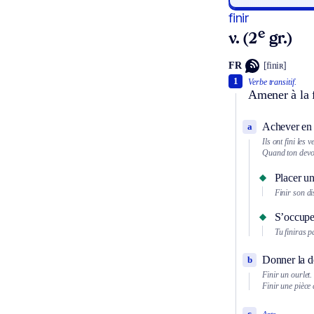
finir
e
v. (2
gr.)
FR
[finiʀ]
1
Verbe transitif.
Amener à la f
Achever en a
a
Ils ont fini les 
Quand ton devoir
Placer un
Finir son di
S’occuper
Tu finiras p
Donner la de
b
Finir un ourlet.
Finir une pièce 
c