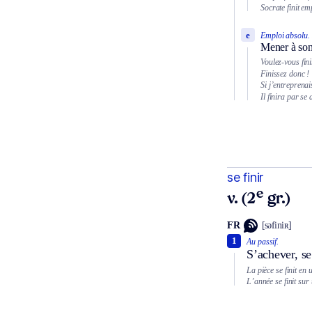
Socrate finit e
e
Emploi absolu.
Mener à son 
Voulez-vous fini
Finissez donc !
Si j’entreprenais
Il finira par se 
se finir
e
v. (2
gr.)
FR
[səfiniʀ]
1
Au passif.
S’achever, se
La pièce se finit en 
L’année se finit sur