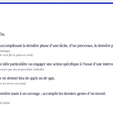
in.
ccomplissant la dernière phase d’une tâche, d’un processus, la dernière p
vendanges.
 sera fini tu pourras sortir.
e idée particulière ou engager une action spécifique à l’issue d’une interv
scours par des propositions radicales.
 en dernier lieu de qqch ou de qqn.
ar les verres en cristal.
rnière main à un ouvrage ; accomplir les derniers gestes d’un travail.
de métal.