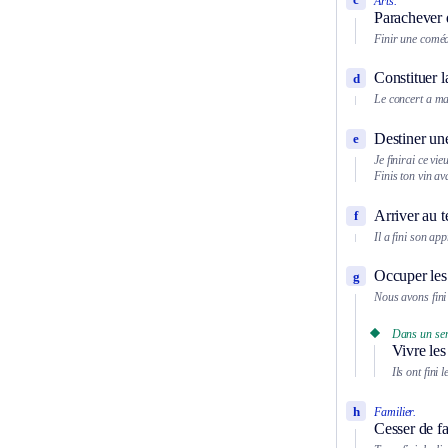
Arts.
Parachever 
Finir une coméd
Constituer l
d
Le concert a mag
Destiner une
e
Je finirai ce vi
Finis ton vin av
Arriver au 
f
Il a fini son ap
Occuper les 
g
Nous avons fini
Dans un sen
Vivre les
Ils ont fini 
h
Familier.
Cesser de f