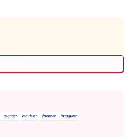
engager
esquisser
étrenner
inaugurer