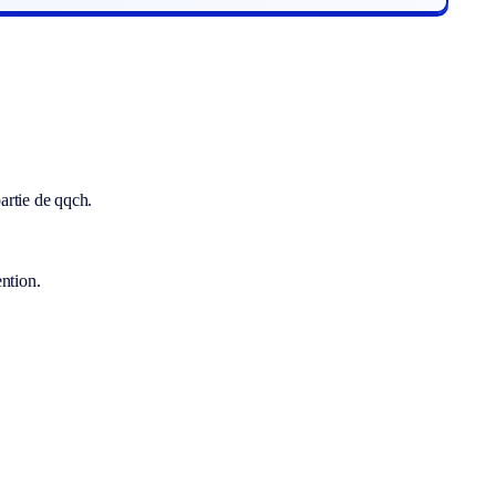
artie de qqch.
ention.