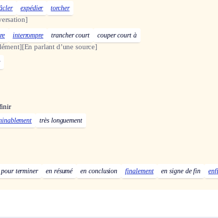
âcler
expédier
torcher
ersation]
re
interrompre
trancher court
couper court à
lément]
[En parlant d’une source]
inir
minablement
très longuement
pour terminer
en résumé
en conclusion
finalement
en signe de fin
enf