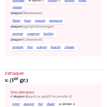
repousser
se replier
[•]
résister
[•]
refouler
rejeter
chasser
attaquer
[Moralement]
flatter
louer
soutenir
approuver
attaquer
(qqch)
[Endommager]
protéger
conserver
fortifier
attaquer
[Commencer]
terminer
finir
achever
boucler
clôturer
s’attaquer
er
v. (1
gr.)
Sens principaux
s’attaquer à
(qqch ou qqn)
[S’en prendre à]
éviter
esquiver
fuir
éluder
se dérober à