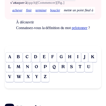
s’attaquer à
(qqch)
[Commencer]
[Fig.]
achever
finir
terminer
boucler
mettre un point final à
À découvrir
Connaissez-vous la définition du mot
pelotonner
?
A
B
C
D
E
F
G
H
I
J
K
L
M
N
O
P
Q
R
S
T
U
V
W
X
Y
Z