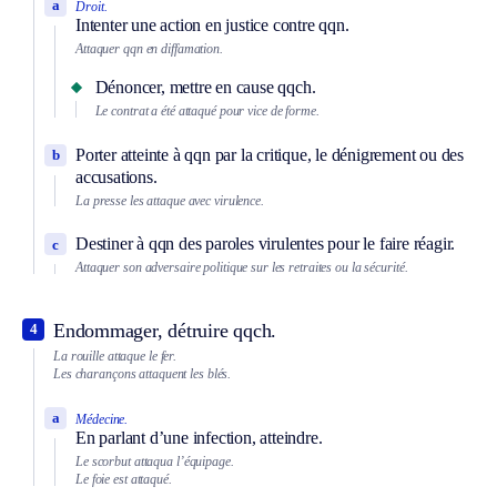
a
Droit.
Intenter une action en justice contre qqn.
Attaquer qqn en diffamation.
Dénoncer, mettre en cause qqch.
Le contrat a été attaqué pour vice de forme.
Porter atteinte à qqn par la critique, le dénigrement ou des
b
accusations.
La presse les attaque avec virulence.
Destiner à qqn des paroles virulentes pour le faire réagir.
c
Attaquer son adversaire politique sur les retraites ou la sécurité.
Endommager, détruire qqch.
4
La rouille attaque le fer.
Les charançons attaquent les blés.
a
Médecine.
En parlant d’une infection, atteindre.
Le scorbut attaqua l’équipage.
Le foie est attaqué.