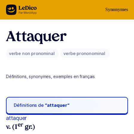
Aller au contenu
Synonymes
Attaquer
verbe non pronominal
verbe prononominal
Définitions, synonymes, exemples en français
Définitions de
“attaquer“
attaquer
er
v. (1
gr.)