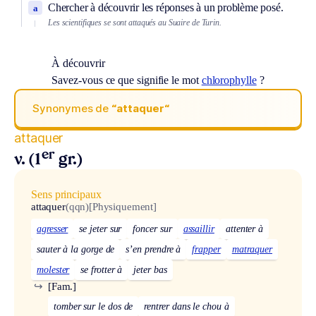
Chercher à découvrir les réponses à un problème posé.
a
Les scientifiques se sont attaqués au Suaire de Turin.
À découvrir
Savez-vous ce que signifie le mot
chlorophylle
?
Synonymes de
“attaquer“
attaquer
er
v. (1
gr.)
Sens principaux
attaquer
(qqn)
[Physiquement]
agresser
se jeter sur
foncer sur
assaillir
attenter à
sauter à la gorge de
s’en prendre à
frapper
matraquer
molester
se frotter à
jeter bas
↪
[Fam.]
tomber sur le dos de
rentrer dans le chou à