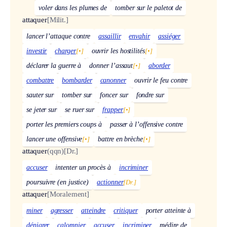
voler dans les plumes de
tomber sur le paletot de
attaquer
[Milit.]
lancer l’attaque contre
assaillir
envahir
assiéger
investir
charger
[•]
ouvrir les hostilités
[•]
déclarer la guerre à
donner l’assaut
[•]
aborder
combattre
bombarder
canonner
ouvrir le feu contre
sauter sur
tomber sur
foncer sur
fondre sur
se jeter sur
se ruer sur
frapper
[•]
porter les premiers coups à
passer à l’offensive contre
lancer une offensive
[•]
battre en brèche
[•]
attaquer
(qqn)
[Dr.]
accuser
intenter un procès à
incriminer
poursuivre (en justice)
actionner
[Dr.]
attaquer
[Moralement]
miner
agresser
atteindre
critiquer
porter atteinte à
dénigrer
calomnier
accuser
incriminer
médire de