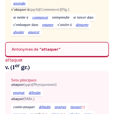
atteindre
s’attaquer à
(qqch)
[Commencer]
[Fig.]
se mettre à
commencer
entreprendre
se lancer dans
s’embarquer dans
entamer
s’atteler à
démarrer
aborder
amorcer
Antonymes de
“attaquer“
attaquer
er
v. (1
gr.)
Sens principaux
attaquer
(qqn)
[Physiquement]
protéger
défendre
attaquer
[Milit.]
contre-attaquer
défendre
protéger
riposter
[•]