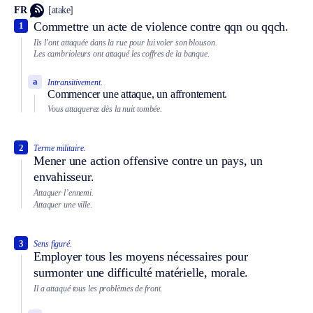
FR
[atake]
Commettre un acte de violence contre qqn ou qqch.
1
Ils l’ont attaquée dans la rue pour lui voler son blouson.
Les cambrioleurs ont attaqué les coffres de la banque.
a
Intransitivement.
Commencer une attaque, un affrontement.
Vous attaquerez dès la nuit tombée.
2
Terme militaire.
Mener une action offensive contre un pays, un
envahisseur.
Attaquer l’ennemi.
Attaquer une ville.
3
Sens figuré.
Employer tous les moyens nécessaires pour
surmonter une difficulté matérielle, morale.
Il a attaqué tous les problèmes de front.