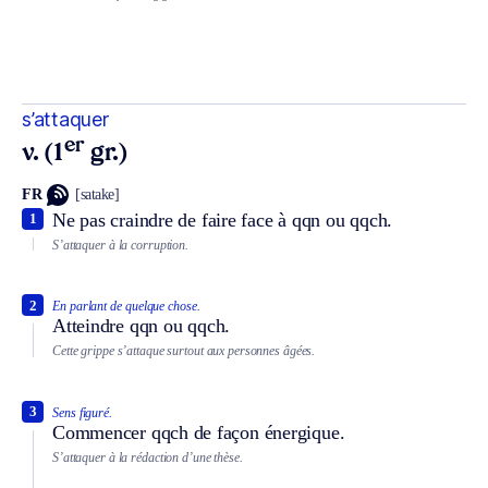
s’attaquer
er
v. (1
gr.)
FR
[satake]
Ne pas craindre de faire face à qqn ou qqch.
1
S’attaquer à la corruption.
2
En parlant de quelque chose.
Atteindre qqn ou qqch.
Cette grippe s’attaque surtout aux personnes âgées.
3
Sens figuré.
Commencer qqch de façon énergique.
S’attaquer à la rédaction d’une thèse.