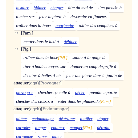
insulter
blâmer
charger
dire du mal de
s’en prendre à
tomber sur
jeter la pierre à
descendre en flammes
traîner dans la boue
pourfendre
tailler des croupières à
↪
[Fam.]
rentrer dans le lard à
débiner
↪
[Fig.]
traîner dans la boue
[Péj.]
sauter à la gorge de
tirer à boulets rouges sur
donner un coup de griffe à
déchirer à belles dents
jeter une pierre dans le jardin de
attaquer
(qqn)
[Provoquer]
provoquer
chercher querelle à
défier
prendre à partie
chercher des crosses à
voler dans les plumes de
[Fam.]
attaquer
(qqch)
[Endommager]
altérer
endommager
détériorer
rouiller
piquer
corroder
ronger
entamer
manger
[Fig.]
détruire
corrompre
saper
miner