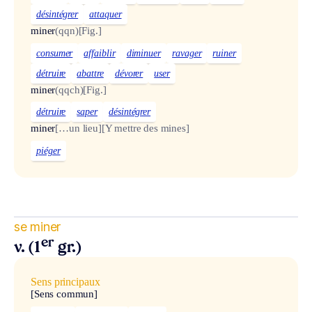
désintégrer
attaquer
miner
(qqn)
[Fig.]
consumer
affaiblir
diminuer
ravager
ruiner
détruire
abattre
dévorer
user
miner
(qqch)
[Fig.]
détruire
saper
désintégrer
miner
[…un lieu]
[Y mettre des mines]
piéger
se miner
er
v. (1
gr.)
Sens principaux
[Sens commun]