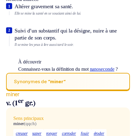
Altérer gravement sa santé.
1
Elle se mine la santé en se souciant ainsi de lui.
Suivi d’un substantif qui la désigne, nuire à une
2
partie de son corps.
Il se mine les yeux à lire aussi tard le soir.
À découvrir
Connaissez-vous la définition du mot
nanoseconde
?
Synonymes de
“miner“
miner
er
v. (1
gr.)
Sens principaux
miner
(qqch)
creuser
saper
ronger
corroder
fouir
éroder