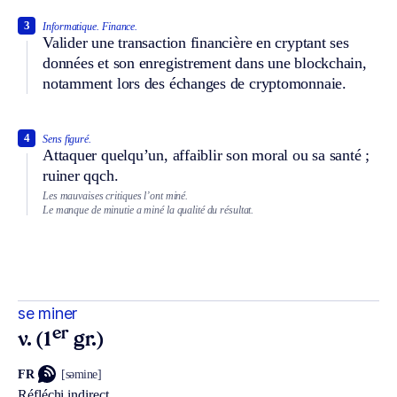
3
Informatique.
Finance.
Valider une transaction financière en cryptant ses
données et son enregistrement dans une blockchain,
notamment lors des échanges de cryptomonnaie.
4
Sens figuré.
Attaquer quelqu’un, affaiblir son moral ou sa santé ;
ruiner qqch.
Les mauvaises critiques l’ont miné.
Le manque de minutie a miné la qualité du résultat.
se miner
er
v. (1
gr.)
FR
[səmine]
Réfléchi indirect.