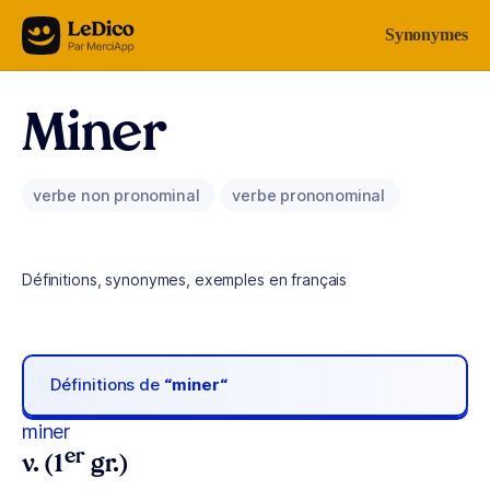
Aller au contenu
Synonymes
Miner
verbe non pronominal
verbe prononominal
Définitions, synonymes, exemples en français
Définitions de
“miner“
miner
er
v. (1
gr.)