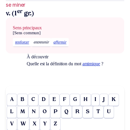
se miner
er
v. (1
gr.)
Sens principaux
[Sens commun]
renforcer
entretenir
affermir
À découvrir
Quelle est la définition du mot
amimique
?
A
B
C
D
E
F
G
H
I
J
K
L
M
N
O
P
Q
R
S
T
U
V
W
X
Y
Z