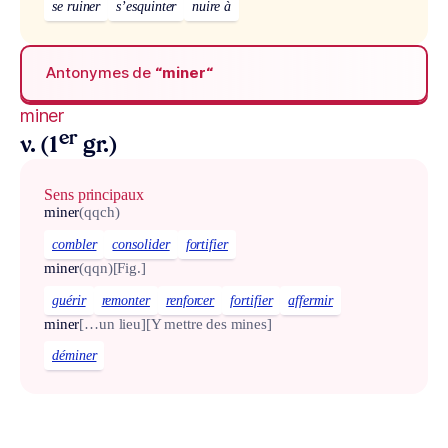
se ruiner
s’esquinter
nuire à
Antonymes de
“miner“
miner
er
v. (1
gr.)
Sens principaux
miner
(qqch)
combler
consolider
fortifier
miner
(qqn)
[Fig.]
guérir
remonter
renforcer
fortifier
affermir
miner
[…un lieu]
[Y mettre des mines]
déminer