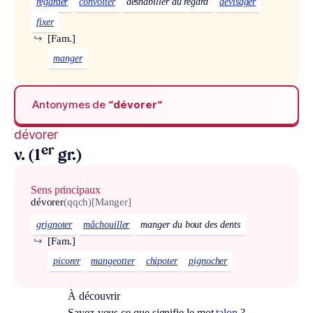
regarder
convoiter
déshabiller du regard
dévisager
fixer
↪
[Fam.]
manger
Antonymes de
“dévorer“
dévorer
er
v. (1
gr.)
Sens principaux
dévorer
(qqch)
[Manger]
grignoter
mâchouiller
manger du bout des dents
↪
[Fam.]
picorer
mangeotter
chipoter
pignocher
À découvrir
Savez-vous ce que signifie le mot
talon
?