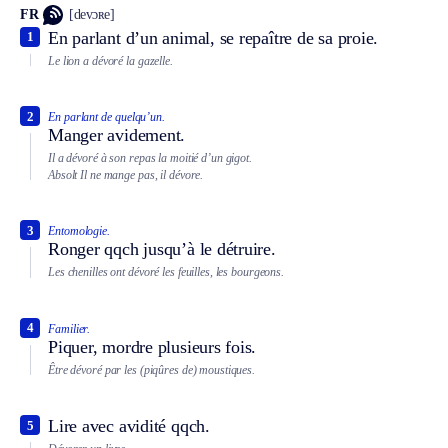
FR
[devɔʀe]
En parlant d’un animal, se repaître de sa proie.
1
Le lion a dévoré la gazelle.
2
En parlant de quelqu’un.
Manger avidement.
Il a dévoré à son repas la moitié d’un gigot.
Absolt
Il ne mange pas, il dévore.
3
Entomologie.
Ronger qqch jusqu’à le détruire.
Les chenilles ont dévoré les feuilles, les bourgeons.
4
Familier.
Piquer, mordre plusieurs fois.
Être dévoré par les (piqûres de) moustiques.
Lire avec avidité qqch.
5