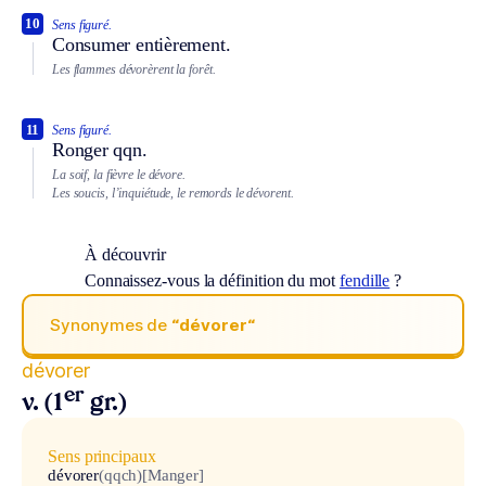
10
Sens figuré.
Consumer entièrement.
Les flammes dévorèrent la forêt.
11
Sens figuré.
Ronger qqn.
La soif, la fièvre le dévore.
Les soucis, l’inquiétude, le remords le dévorent.
À découvrir
Connaissez-vous la définition du mot
fendille
?
Synonymes de
“dévorer“
dévorer
er
v. (1
gr.)
Sens principaux
dévorer
(qqch)
[Manger]