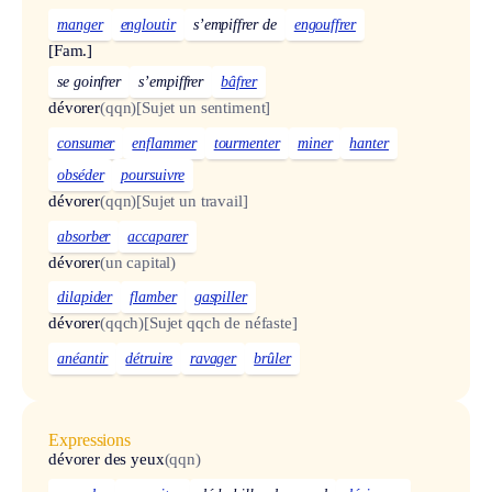
manger
engloutir
s’empiffrer de
engouffrer
[Fam.]
se goinfrer
s’empiffrer
bâfrer
dévorer
(qqn)
[Sujet un sentiment]
consumer
enflammer
tourmenter
miner
hanter
obséder
poursuivre
dévorer
(qqn)
[Sujet un travail]
absorber
accaparer
dévorer
(un capital)
dilapider
flamber
gaspiller
dévorer
(qqch)
[Sujet qqch de néfaste]
anéantir
détruire
ravager
brûler
Expressions
dévorer des yeux
(qqn)