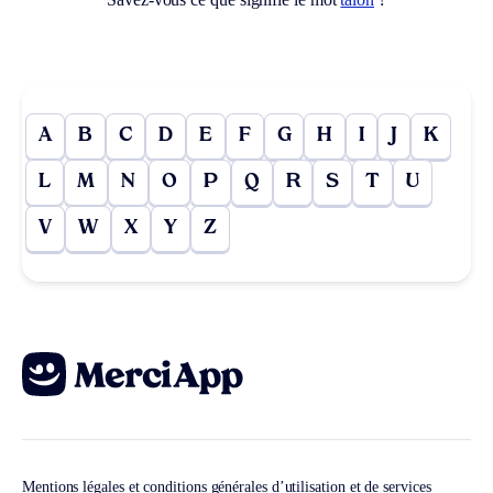
A
B
C
D
E
F
G
H
I
J
K
L
M
N
O
P
Q
R
S
T
U
V
W
X
Y
Z
Mentions légales et conditions générales d’utilisation et de services