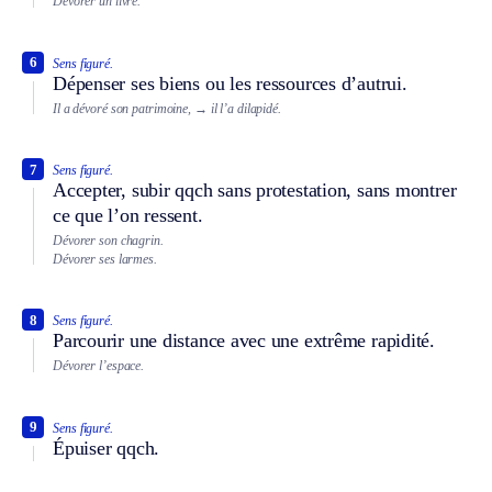
Dévorer un livre.
6
Sens figuré.
Dépenser ses biens ou les ressources d’autrui.
Il a dévoré son patrimoine,
→ il l’a dilapidé.
7
Sens figuré.
Accepter, subir qqch sans protestation, sans montrer
ce que l’on ressent.
Dévorer son chagrin.
Dévorer ses larmes.
8
Sens figuré.
Parcourir une distance avec une extrême rapidité.
Dévorer l’espace.
9
Sens figuré.
Épuiser qqch.