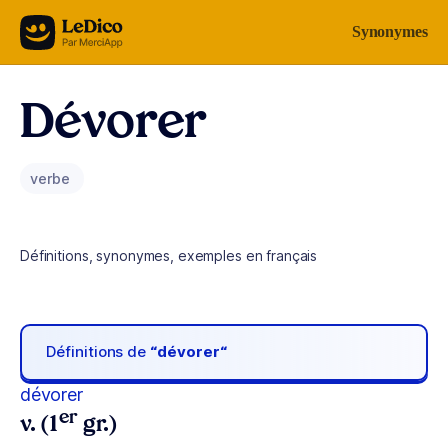
Aller au contenu
Synonymes
Dévorer
verbe
Définitions, synonymes, exemples en français
Définitions de
“dévorer“
dévorer
er
v. (1
gr.)