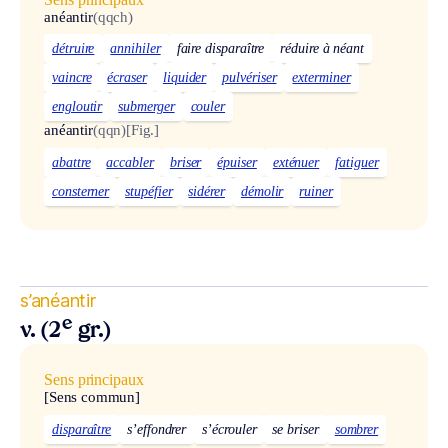
anéantir
(qqch)
détruire
annihiler
faire disparaître
réduire à néant
vaincre
écraser
liquider
pulvériser
exterminer
engloutir
submerger
couler
anéantir
(qqn)
[Fig.]
abattre
accabler
briser
épuiser
exténuer
fatiguer
consterner
stupéfier
sidérer
démolir
ruiner
s’anéantir
e
v. (2
gr.)
Sens principaux
[Sens commun]
disparaître
s’effondrer
s’écrouler
se briser
sombrer