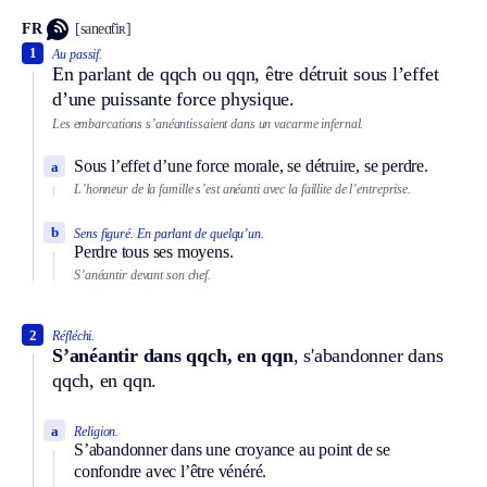
FR
[saneɑ̃tiʀ]
1
Au passif.
En parlant de qqch ou qqn, être détruit sous l’effet
d’une puissante force physique.
Les embarcations s’anéantissaient dans un vacarme infernal.
Sous l’effet d’une force morale, se détruire, se perdre.
a
L’honneur de la famille s’est anéanti avec la faillite de l’entreprise.
b
Sens figuré.
En parlant de quelqu’un.
Perdre tous ses moyens.
S’anéantir devant son chef.
2
Réfléchi.
S’anéantir dans qqch, en qqn
, s'abandonner dans
qqch, en qqn.
a
Religion.
S’abandonner dans une croyance au point de se
confondre avec l’être vénéré.