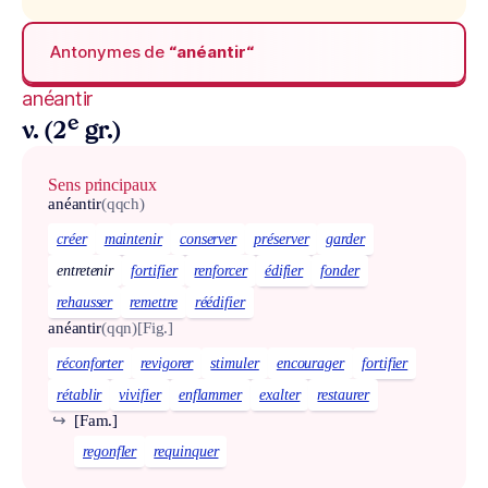
Antonymes de
“anéantir“
anéantir
e
v. (2
gr.)
Sens principaux
anéantir
(qqch)
créer
maintenir
conserver
préserver
garder
entretenir
fortifier
renforcer
édifier
fonder
rehausser
remettre
réédifier
anéantir
(qqn)
[Fig.]
réconforter
revigorer
stimuler
encourager
fortifier
rétablir
vivifier
enflammer
exalter
restaurer
↪
[Fam.]
regonfler
requinquer