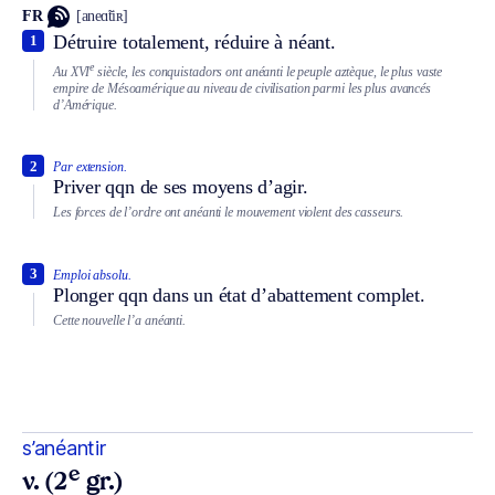
FR
[aneɑ̃tiʀ]
Détruire totalement, réduire à néant.
1
e
Au XVI
siècle, les conquistadors ont anéanti le peuple aztèque, le plus vaste
empire de Mésoamérique au niveau de civilisation parmi les plus avancés
d’Amérique.
2
Par extension.
Priver qqn de ses moyens d’agir.
Les forces de l’ordre ont anéanti le mouvement violent des casseurs.
3
Emploi absolu.
Plonger qqn dans un état d’abattement complet.
Cette nouvelle l’a anéanti.
s’anéantir
e
v. (2
gr.)