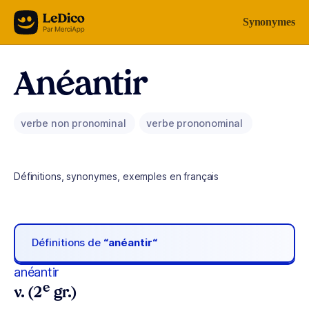
Aller au contenu
Synonymes
Anéantir
verbe non pronominal
verbe prononominal
Définitions, synonymes, exemples en français
Définitions de
“anéantir“
anéantir
e
v. (2
gr.)