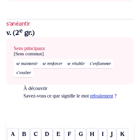
s’anéantir
e
v. (2
gr.)
Sens principaux
[Sens commun]
se maintenir
se renforcer
se rétablir
s’enflammer
s’exalter
À découvrir
Savez-vous ce que signifie le mot
refoulement
?
A
B
C
D
E
F
G
H
I
J
K