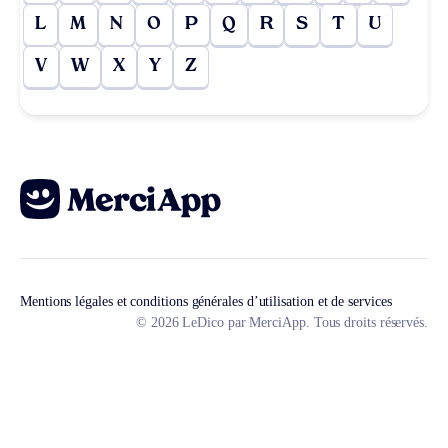
L
M
N
O
P
Q
R
S
T
U
V
W
X
Y
Z
Mentions légales et conditions générales d’utilisation et de services
© 2026 LeDico par MerciApp. Tous droits réservés.