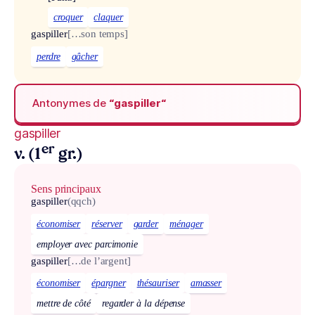
croquer
claquer
gaspiller
[…son temps]
perdre
gâcher
Antonymes de
“gaspiller“
gaspiller
er
v. (1
gr.)
Sens principaux
gaspiller
(qqch)
économiser
réserver
garder
ménager
employer avec parcimonie
gaspiller
[…de l’argent]
économiser
épargner
thésauriser
amasser
mettre de côté
regarder à la dépense