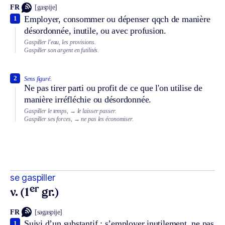
FR
[gaspije]
Employer, consommer ou dépenser qqch de manière
1
désordonnée, inutile, ou avec profusion.
Gaspiller l'eau, les provisions.
Gaspiller son argent en futilités.
2
Sens figuré.
Ne pas tirer parti ou profit de ce que l'on utilise de
manière irréfléchie ou désordonnée.
Gaspiller le temps,
→ le laisser passer.
Gaspiller ses forces,
→ ne pas les économiser.
se gaspiller
er
v. (1
gr.)
FR
[səgaspije]
Suivi d’un substantif : s’employer inutilement, ne pas
1