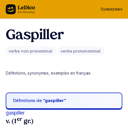
Aller au contenu
Synonymes
Gaspiller
verbe non pronominal
verbe prononominal
Définitions, synonymes, exemples en français
Définitions de
“gaspiller“
gaspiller
er
v. (1
gr.)