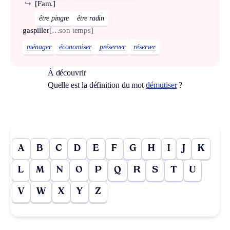
↪
[Fam.]
être pingre
être radin
gaspiller
[…son temps]
ménager
économiser
préserver
réserver
À découvrir
Quelle est la définition du mot
démutiser
?
A
B
C
D
E
F
G
H
I
J
K
L
M
N
O
P
Q
R
S
T
U
V
W
X
Y
Z