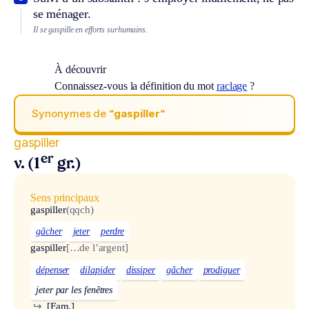
se ménager.
Il se gaspille en efforts surhumains.
À découvrir
Connaissez-vous la définition du mot
raclage
?
Synonymes de
“gaspiller“
gaspiller
er
v. (1
gr.)
Sens principaux
gaspiller
(qqch)
gâcher
jeter
perdre
gaspiller
[…de l’argent]
dépenser
dilapider
dissiper
gâcher
prodiguer
jeter par les fenêtres
↪
[Fam.]