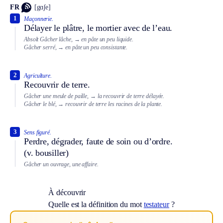
FR
[gɑʃe]
1
Maçonnerie.
Délayer le plâtre, le mortier avec de l’eau.
Absolt
Gâcher lâche,
→ en pâte un peu liquide.
Gâcher serré,
→ en pâte un peu consistante.
2
Agriculture.
Recouvrir de terre.
Gâcher une meule de paille,
→ la recouvrir de terre délayée.
Gâcher le blé,
→ recouvrir de terre les racines de la plante.
3
Sens figuré.
Perdre, dégrader, faute de soin ou d’ordre.
(v. bousiller)
Gâcher un ouvrage, une affaire.
À découvrir
Quelle est la définition du mot
testateur
?