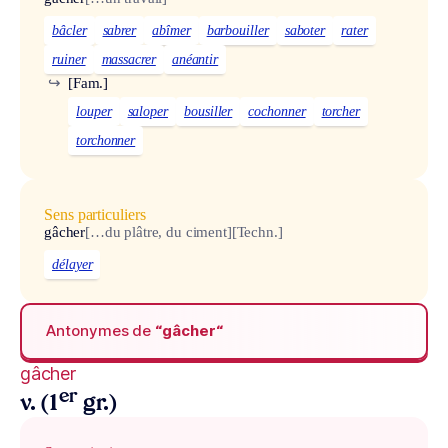
bâcler
sabrer
abîmer
barbouiller
saboter
rater
ruiner
massacrer
anéantir
↪
[Fam.]
louper
saloper
bousiller
cochonner
torcher
torchonner
Sens particuliers
gâcher
[…du plâtre, du ciment]
[Techn.]
délayer
Antonymes de
“gâcher“
gâcher
er
v. (1
gr.)