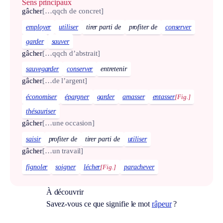
Sens principaux
gâcher
[…qqch de concret]
employer
utiliser
tirer parti de
profiter de
conserver
garder
sauver
gâcher
[…qqch d’abstrait]
sauvegarder
conserver
entretenir
gâcher
[…de l’argent]
économiser
épargner
garder
amasser
entasser
[Fig.]
thésauriser
gâcher
[…une occasion]
saisir
profiter de
tirer parti de
utiliser
gâcher
[…un travail]
fignoler
soigner
lécher
[Fig.]
parachever
À découvrir
Savez-vous ce que signifie le mot
râpeur
?