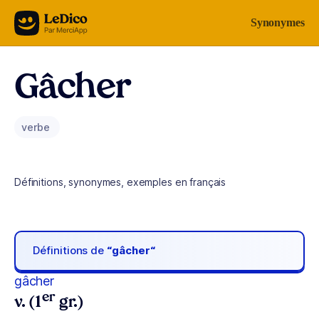
Aller au contenu
Synonymes
Gâcher
verbe
Définitions, synonymes, exemples en français
Définitions de
“gâcher“
gâcher
er
v. (1
gr.)