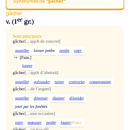
Synonymes de
“gâcher“
gâcher
er
v. (1
gr.)
Sens principaux
gâcher
[…qqch de concret]
gaspiller
laisser perdre
perdre
rater
↪
[Fam.]
louper
gâcher
[…qqch d’abstrait]
gaspiller
galvauder
ruiner
contrarier
compromettre
gâcher
[…de l’argent]
gaspiller
dépenser
dissiper
dilapider
jeter par les fenêtres
gâcher
[…une occasion]
rater
manquer
perdre
louper
[Fam.]
gâcher
[…un travail]