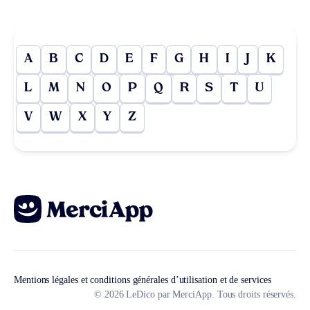
A
B
C
D
E
F
G
H
I
J
K
L
M
N
O
P
Q
R
S
T
U
V
W
X
Y
Z
Mentions légales et conditions générales d’utilisation et de services
© 2026 LeDico par MerciApp. Tous droits réservés.