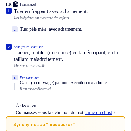
FR
[masakʀe]
Tuer en frappant avec acharnement.
1
Les intégristes ont massacré des enfants.
Tuer pêle-mêle, avec acharnement.
a
2
Sens figuré.
Familier.
Hacher, mutiler (une chose) en la découpant, en la
taillant maladroitement.
Massacrer une volaille.
a
Par extension.
Gâter (un ouvrage) par une exécution maladroite.
Il a massacré le travail.
À découvrir
Connaissez-vous la définition du mot
larme-du-christ
?
Synonymes de
“massacrer“