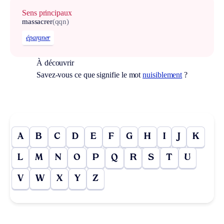
Sens principaux
massacrer
(qqn)
épargner
À découvrir
Savez-vous ce que signifie le mot
nuisiblement
?
A
B
C
D
E
F
G
H
I
J
K
L
M
N
O
P
Q
R
S
T
U
V
W
X
Y
Z