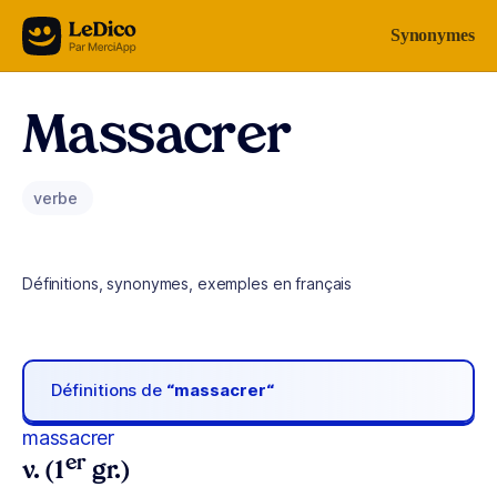
Aller au contenu
Synonymes
Massacrer
verbe
Définitions, synonymes, exemples en français
Définitions de
“massacrer“
massacrer
er
v. (1
gr.)