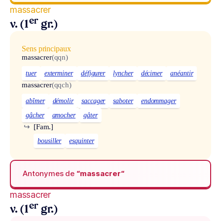
massacrer
er
v. (1
gr.)
Sens principaux
massacrer
(qqn)
tuer
exterminer
défigurer
lyncher
décimer
anéantir
massacrer
(qqch)
abîmer
démolir
saccager
saboter
endommager
gâcher
amocher
gâter
↪
[Fam.]
bousiller
esquinter
Antonymes de
“massacrer“
massacrer
er
v. (1
gr.)