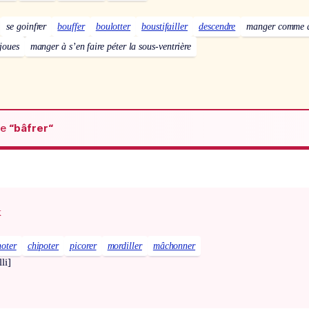
se goinfrer
bouffer
boulotter
boustifailler
descendre
manger comme q
 joues
manger à s’en faire péter la sous-ventrière
de
“bâfrer“
x
noter
chipoter
picorer
mordiller
mâchonner
li]