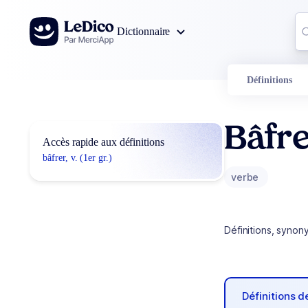
Aller au contenu
Co
Dictionnaire
0
r
Définitions
Bâfr
Accès rapide aux définitions
bâfrer, v. (1er gr.)
verbe
Définitions, synon
Définitions 