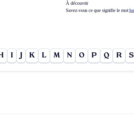
À découvrir
Savez-vous ce que signifie le mot
lu
H
I
J
K
L
M
N
O
P
Q
R
S