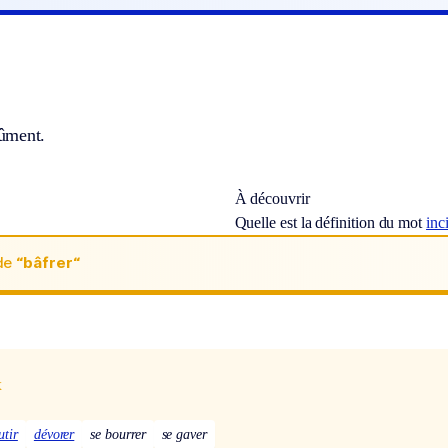
ûment.
À découvrir
Quelle est la définition du mot
inc
de
“bâfrer“
x
utir
dévorer
se bourrer
se gaver