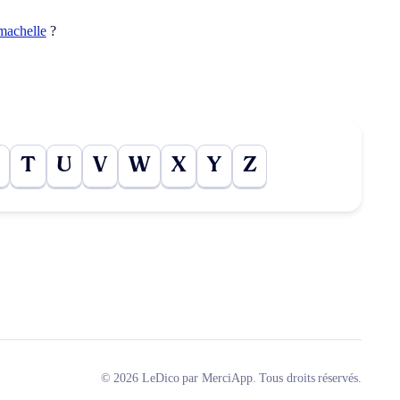
machelle
?
T
U
V
W
X
Y
Z
© 2026 LeDico par MerciApp. Tous droits réservés.