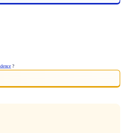
idence
?