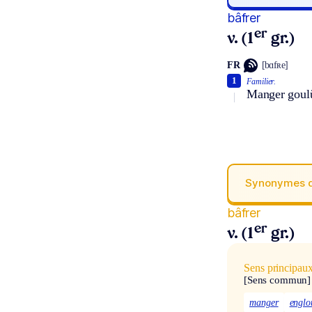
bâfrer
er
v. (1
gr.)
FR
[bɑfʀe]
1
Familier.
Manger goul
Synonymes 
bâfrer
er
v. (1
gr.)
Sens principau
[Sens commun]
manger
englo