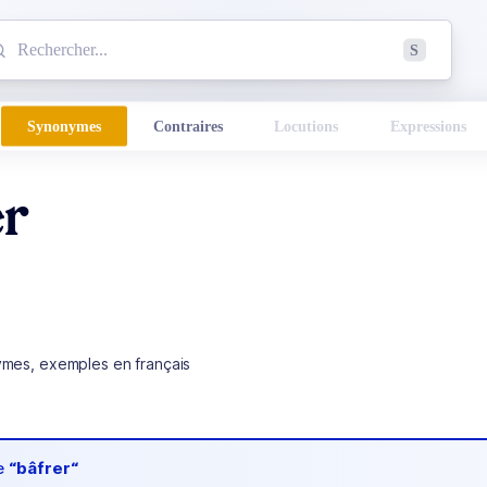
mmencez à chercher un mot dans le dictionnaire :
S
esults found.
Synonymes
Contraires
Locutions
Expressions
er
ymes, exemples en français
de
“bâfrer“