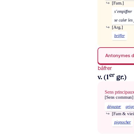
↪
[Fam.]
s’empiffrer
se caler les
↪
[Arg.]
briffer
Antonymes 
bâfrer
er
v. (1
gr.)
Sens principau
[Sens commun]
déguster
grig
↪
[Fam & vieil
pignocher