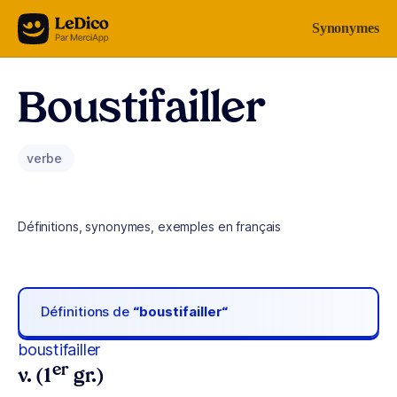
Aller au contenu
Synonymes
Boustifailler
verbe
Définitions, synonymes, exemples en français
Définitions de
“boustifailler“
boustifailler
er
v. (1
gr.)