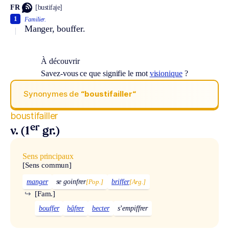
FR
[bustifaje]
1
Familier.
Manger, bouffer.
À découvrir
Savez-vous ce que signifie le mot
visionique
?
Synonymes de
“boustifailler“
boustifailler
er
v. (1
gr.)
Sens principaux
[Sens commun]
manger
se goinfrer
[Pop.]
briffer
[Arg.]
↪
[Fam.]
bouffer
bâfrer
becter
s’empiffrer