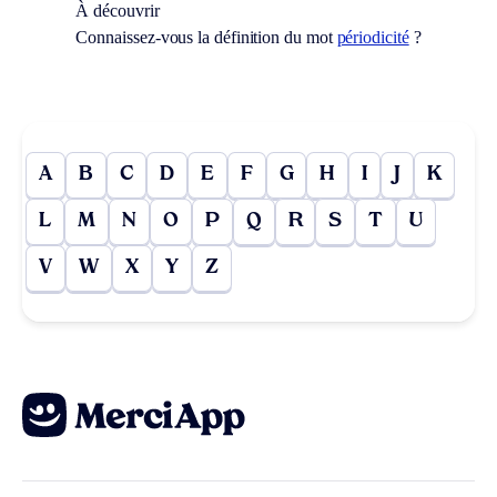
À découvrir
Connaissez-vous la définition du mot
périodicité
?
A
B
C
D
E
F
G
H
I
J
K
L
M
N
O
P
Q
R
S
T
U
V
W
X
Y
Z