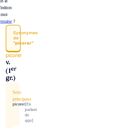
us la
inition
 mot
ennaise
?
Synonymes
de
“picorer“
picorer
v.
er
(1
gr.)
Sens
principaux
picorer
[En
parlant
de
qqn]