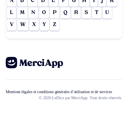
A
B
C
D
E
F
G
H
I
J
K
L
M
N
O
P
Q
R
S
T
U
V
W
X
Y
Z
Mentions légales et conditions générales d’utilisation et de services
© 2026 LeDico par MerciApp. Tous droits réservés.