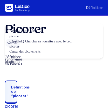
Aller au contenu
Définitions
Picorer
Ne pas confondre
picorer
(Ornithol.) Chercher sa nourriture avec le bec.
verbe
picoter
Causer des picotements.
Définitions,
synonymes,
exemples
en français
Définitions
de
“picorer“
picorer