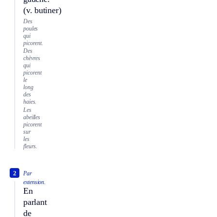
(v. butiner)
Des
poules
qui
picorent.
Des
chèvres
qui
picorent
le
long
des
haies.
Les
abeilles
picorent
sur
les
fleurs.
2
Par
extension.
En
parlant
de