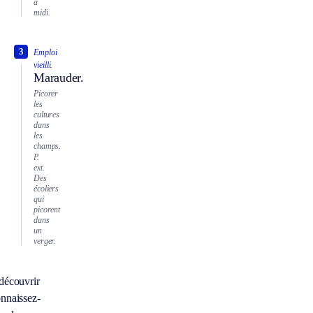
à
midi.
3
Emploi
vieilli.
Marauder.
Picorer
les
cultures
dans
les
champs.
P.
ext.
Des
écoliers
qui
picorent
dans
un
verger.
découvrir
nnaissez-