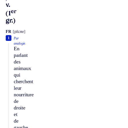
v.
er
(1
gr.)
FR
[pikɔʀe]
1
Par
analogie.
En
parlant
des
animaux
qui
cherchent
leur
nourriture
de
droite
et
de
gauche.