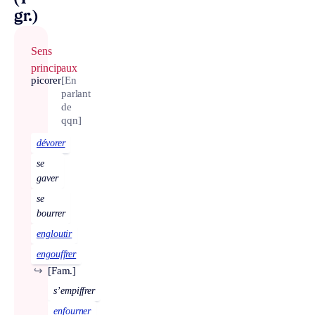
gr.)
Sens
principaux
picorer
[En
parlant
de
qqn]
dévorer
se
gaver
se
bourrer
engloutir
engouffrer
↪
[Fam.]
s’empiffrer
enfourner