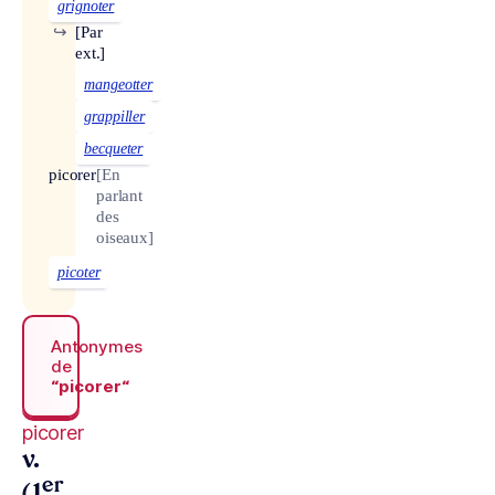
grignoter
↪
[Par
ext.]
mangeotter
grappiller
becqueter
picorer
[En
parlant
des
oiseaux]
picoter
Antonymes
de
“picorer“
picorer
v.
er
(1