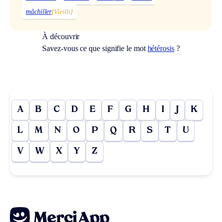
mâchiller
[Vieilli]
À découvrir
Savez-vous ce que signifie le mot
hétérosis
?
A
B
C
D
E
F
G
H
I
J
K
L
M
N
O
P
Q
R
S
T
U
V
W
X
Y
Z