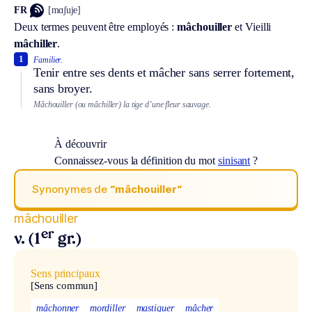
FR
[mɑʃuje]
Deux termes peuvent être employés :
mâchouiller
et
Vieilli
mâchiller
.
1
Familier.
Tenir entre ses dents et mâcher sans serrer fortement,
sans broyer.
Mâchouiller (ou mâchiller) la tige d’une fleur sauvage.
À découvrir
Connaissez-vous la définition du mot
sinisant
?
Synonymes de
“mâchouiller“
mâchouiller
er
v. (1
gr.)
Sens principaux
[Sens commun]
mâchonner
mordiller
mastiquer
mâcher