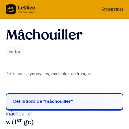
Aller au contenu
Synonymes
Mâchouiller
verbe
Définitions, synonymes, exemples en français
Définitions de
“mâchouiller“
mâchouiller
er
v. (1
gr.)