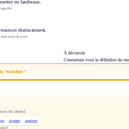
 mettre en lambeaux.
 vignoble.
rononcer distinctement.
mots avant de sortir.
À découvrir
Connaissez-vous la définition du m
de
“mâcher“
x
avec les dents]
yer
écraser
ruminer
ner]