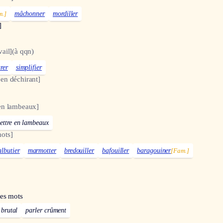
m.]
mâchonner
mordiller
]
vail]
(à qqn)
rer
simplifier
en déchirant]
en lambeaux]
ettre en lambeaux
ots]
albutier
marmotter
bredouiller
bafouiller
baragouiner
[Fam.]
ses mots
 brutal
parler crûment