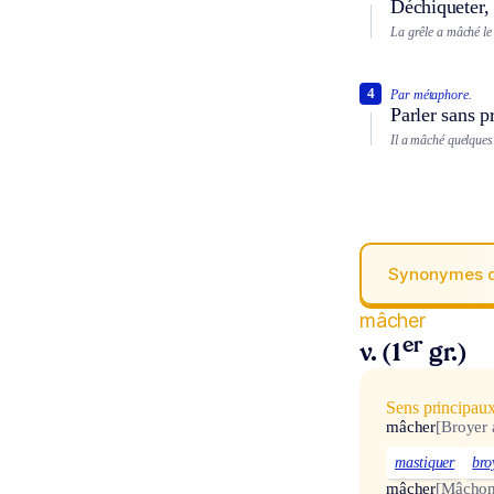
Déchiqueter,
La grêle a mâché le
4
Par métaphore.
Parler sans p
Il a mâché quelques 
Synonymes 
mâcher
er
v. (1
gr.)
Sens principau
mâcher
[Broyer 
mastiquer
bro
mâcher
[Mâchon