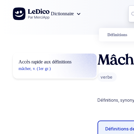
Aller au contenu
Co
Dictionnaire
0
r
Définitions
Mâch
Accès rapide aux définitions
mâcher, v. (1er gr.)
verbe
Définitions, synon
Définitions 