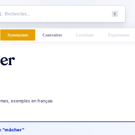
mmencez à chercher un mot dans le dictionnaire :
S
esults found.
Synonymes
Contraires
Locutions
Expressions
er
ymes, exemples en français
de
“mâcher“