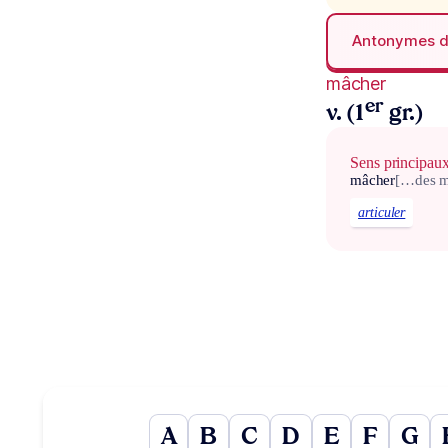
Antonymes 
mâcher
er
v. (1
gr.)
Sens principau
mâcher
[…des m
articuler
A
B
C
D
E
F
G