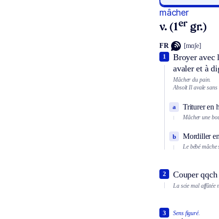
mâcher
er
v. (1
gr.)
FR
[mɑʃe]
Broyer avec l
1
avaler et à di
Mâcher du pain.
Absolt
Il avale sans
Triturer en 
a
Mâcher une boul
Mordiller en
b
Le bébé mâche 
Couper qqch s
2
La scie mal affûtée 
3
Sens figuré.