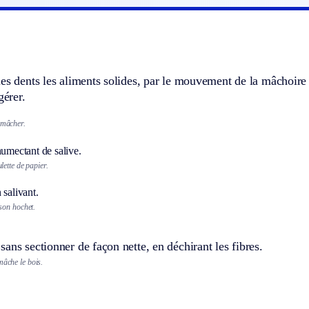
es dents les aliments solides, par le mouvement de la mâchoire in
gérer.
 mâcher.
humectant de salive.
ette de papier.
 salivant.
son hochet.
ans sectionner de façon nette, en déchirant les fibres.
mâche le bois.