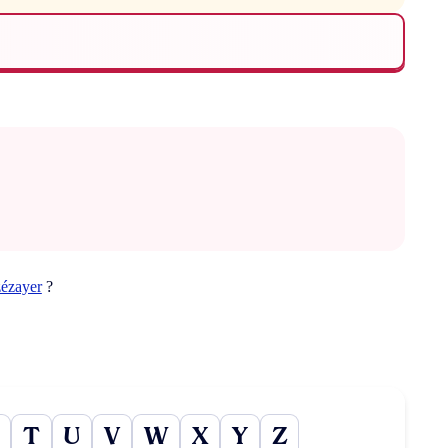
zézayer
?
T
U
V
W
X
Y
Z