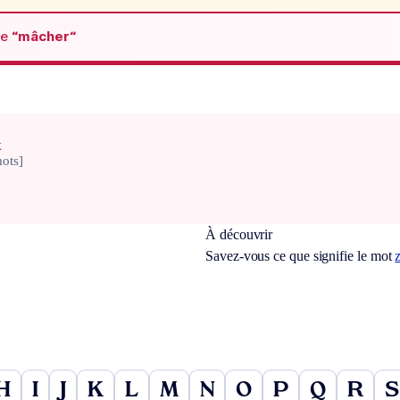
de
“mâcher“
x
ots]
À découvrir
Savez-vous ce que signifie le mot
H
I
J
K
L
M
N
O
P
Q
R
S