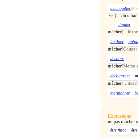
mâchouiller
[Fa
↪
[…du tabac
chiquer
mâcher
[…le tra
faciliter
prépa
mâcher
[Couper 
déchirer
mâcher
[Mettre 
déchiqueter
m
mâcher
[…des m
marmonner
b
Expressions
ne pas mâcher 
être franc
être