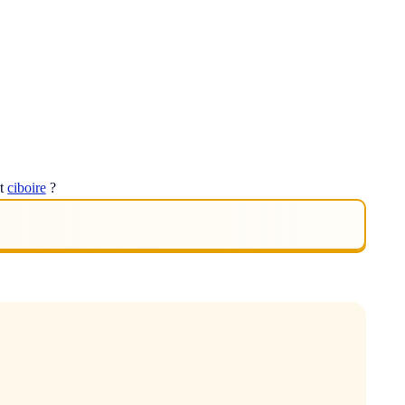
ot
ciboire
?