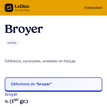
Aller au contenu
Synonymes
Broyer
verbe
Définitions, synonymes, exemples en français
Définitions de
“broyer“
broyer
er
v. (1
gr.)