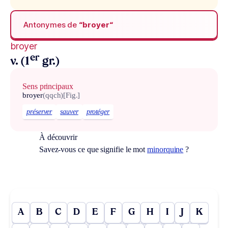
Antonymes de
“broyer“
broyer
er
v. (1
gr.)
Sens principaux
broyer
(qqch)
[Fig.]
préserver
sauver
protéger
À découvrir
Savez-vous ce que signifie le mot
minorquine
?
A
B
C
D
E
F
G
H
I
J
K