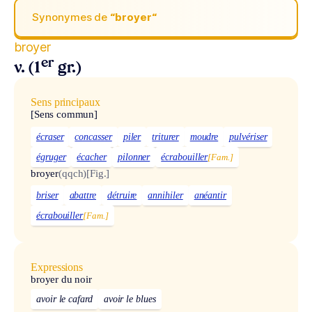
Synonymes de
“broyer“
broyer
er
v. (1
gr.)
Sens principaux
[Sens commun]
écraser
concasser
piler
triturer
moudre
pulvériser
égruger
écacher
pilonner
écrabouiller
[Fam.]
broyer
(qqch)
[Fig.]
briser
abattre
détruire
annihiler
anéantir
écrabouiller
[Fam.]
Expressions
broyer du noir
avoir le cafard
avoir le blues