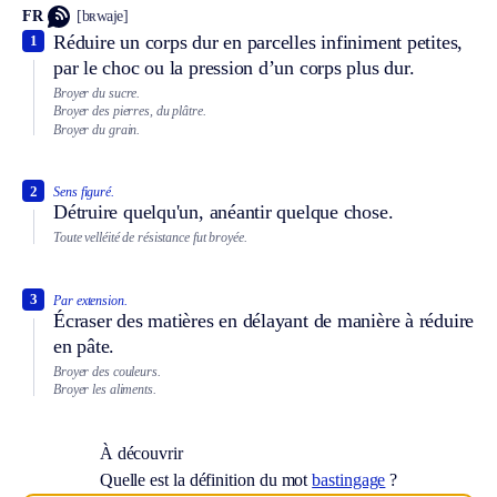
FR
[bʀwaje]
Réduire un corps dur en parcelles infiniment petites,
1
par le choc ou la pression d’un corps plus dur.
Broyer du sucre.
Broyer des pierres, du plâtre.
Broyer du grain.
2
Sens figuré.
Détruire quelqu'un, anéantir quelque chose.
Toute velléité de résistance fut broyée.
3
Par extension.
Écraser des matières en délayant de manière à réduire
en pâte.
Broyer des couleurs.
Broyer les aliments.
À découvrir
Quelle est la définition du mot
bastingage
?