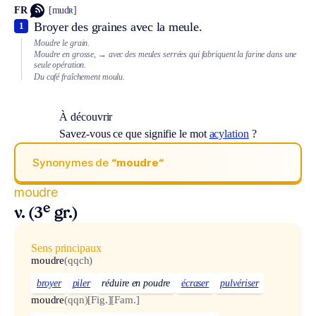
FR
[mudʀ]
Broyer des graines avec la meule.
1
Moudre le grain.
Moudre en grosse,
→ avec des meules serrées qui fabriquent la farine dans une
seule opération.
Du café fraîchement moulu.
À découvrir
Savez-vous ce que signifie le mot
acylation
?
Synonymes de
“moudre“
moudre
e
v. (3
gr.)
Sens principaux
moudre
(qqch)
broyer
piler
réduire en poudre
écraser
pulvériser
moudre
(qqn)
[Fig.]
[Fam.]