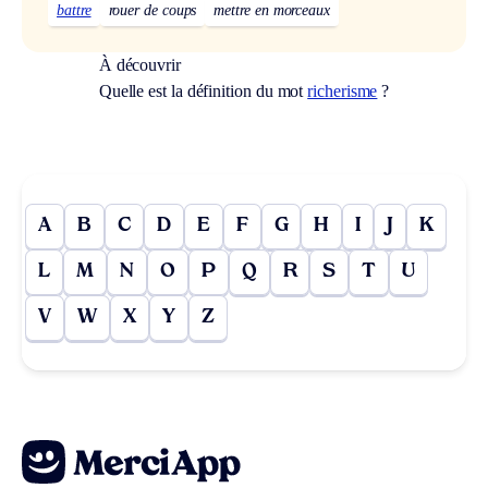
battre
rouer de coups
mettre en morceaux
À découvrir
Quelle est la définition du mot
richerisme
?
A
B
C
D
E
F
G
H
I
J
K
L
M
N
O
P
Q
R
S
T
U
V
W
X
Y
Z