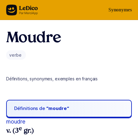
Aller au contenu
Synonymes
Moudre
verbe
Définitions, synonymes, exemples en français
Définitions de
“moudre“
moudre
e
v. (3
gr.)