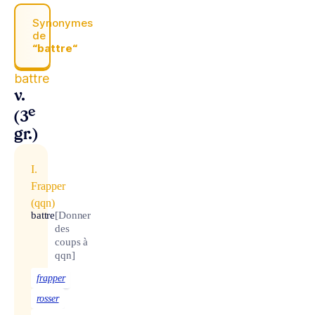
Synonymes
de
“battre“
battre
v.
e
(3
gr.)
I.
Frapper
(qqn)
battre
[Donner
des
coups à
qqn]
frapper
rosser