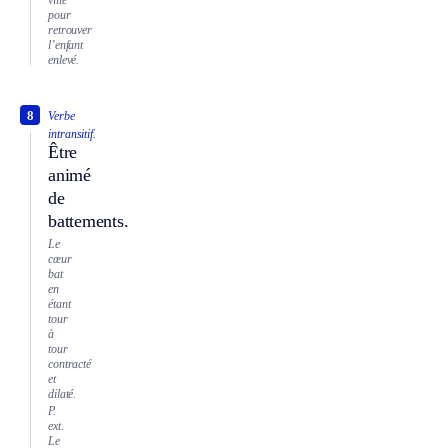
pour
retrouver
l’enfant
enlevé.
8
Verbe
intransitif.
Être
animé
de
battements.
Le
cœur
bat
en
étant
tour
à
tour
contracté
et
dilaté.
P.
ext.
Le