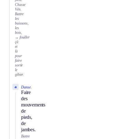
Chasse
Vén.
Battre
les
buissons,
les
bois,
→ fouiller
çà
et
là
pour
faire
sortir
le
gibier.
a
Danse.
Faire
des
mouvements
de
pieds,
de
jambes.
Battre