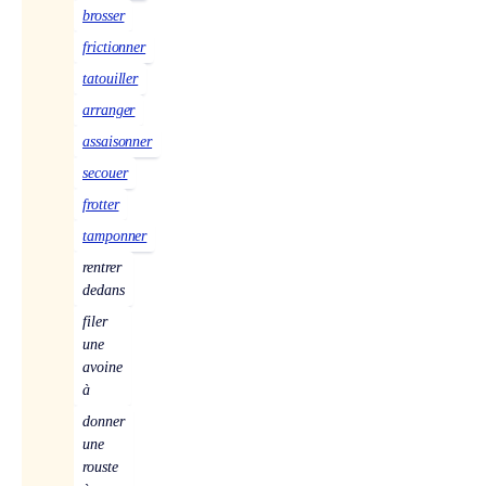
brosser
frictionner
tatouiller
arranger
assaisonner
secouer
frotter
tamponner
rentrer
dedans
filer
une
avoine
à
donner
une
rouste