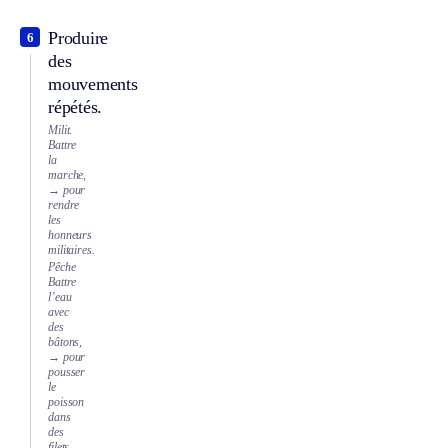
Produire
6
des
mouvements
répétés.
Milit.
Battre
la
marche,
→ pour
rendre
les
honneurs
militaires.
Pêche
Battre
l’eau
avec
des
bâtons,
→ pour
pousser
le
poisson
dans
des
filets.