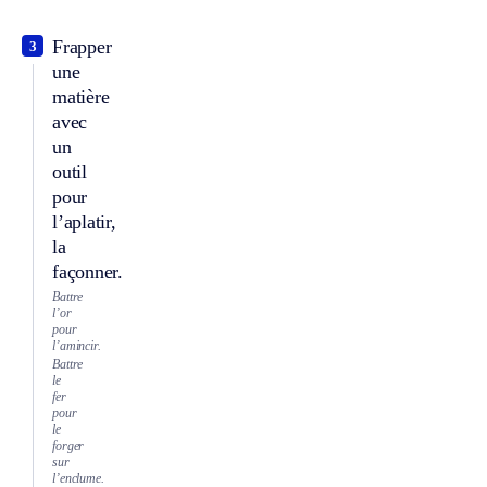
Frapper
3
une
matière
avec
un
outil
pour
l’aplatir,
la
façonner.
Battre
l’or
pour
l’amincir.
Battre
le
fer
pour
le
forger
sur
l’enclume.