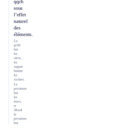
qqch
sous
l’effet
naturel
des
éléments.
La
grêle
bat
les
vitres ;
les
vagues
battent
les
rochers.
La
persienne
bat
les
murs,
et
Absolt
la
persienne
bat.