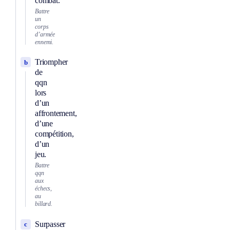
combat.
Battre
un
corps
d’armée
ennemi.
Triompher
b
de
qqn
lors
d’un
affrontement,
d’une
compétition,
d’un
jeu.
Battre
qqn
aux
échecs,
au
billard.
Surpasser
c