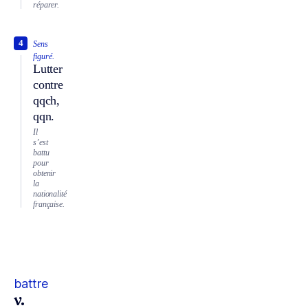
réparer.
4
Sens
figuré.
Lutter
contre
qqch,
qqn.
Il
s’est
battu
pour
obtenir
la
nationalité
française.
battre
v.