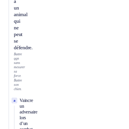
à
un
animal
qui
ne
peut
se
défendre.
Battre
qqn
sans
mesurer
sa
force.
Battre
son
chien.
Vaincre
a
un
adversaire
lors
d’un