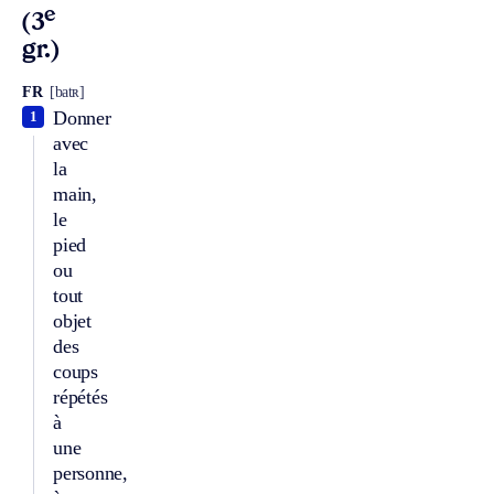
e
(3
gr.)
FR
[batʀ]
Donner
1
avec
la
main,
le
pied
ou
tout
objet
des
coups
répétés
à
une
personne,