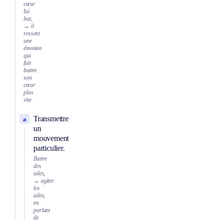
cœur
lui
bat,
→ il
ressent
une
émotion
qui
fait
battre
son
cœur
plus
vite.
Transmettre
a
un
mouvement
particulier.
Battre
des
ailes,
→ agiter
les
ailes,
en
parlant
de