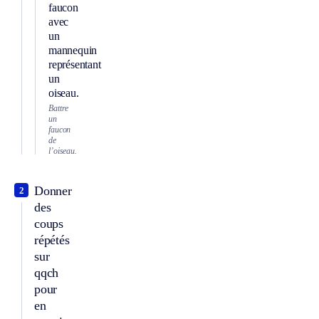
faucon
avec
un
mannequin
représentant
un
oiseau.
Battre
un
faucon
de
l’oiseau.
Donner
2
des
coups
répétés
sur
qqch
pour
en