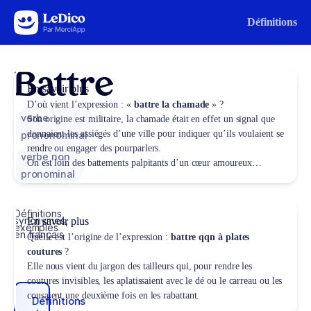
Aller au contenu
Définitions
Battre
En savoir plus
D’où vient l’expression : «
battre la chamade
» ?
verbe
Son origine est militaire, la chamade était en effet un signal que
donnaient les assiégés d’une ville pour indiquer qu’ils voulaient se
prononominal
rendre ou engager des pourparlers.
verbe non
On est loin des battements palpitants d’un cœur amoureux…
pronominal
Définitions,
synonymes,
En savoir plus
exemples
en français
Quelle est l’origine de l’expression :
battre qqn à plates
coutures
?
Elle nous vient du jargon des tailleurs qui, pour rendre les
coutures invisibles, les aplatissaient avec le dé ou le carreau ou les
cousaient une deuxième fois en les rabattant.
Définitions