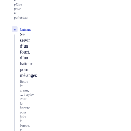
le
plâtre
pour
le
pulvériser.
a
Cuisine.
Se
servir
d’un
fouet,
d’un
batteur
pour
mélanger.
Battre
la
crème,
→ l’agiter
dans
la
baratte
pour
faire
le
beurre.
P.