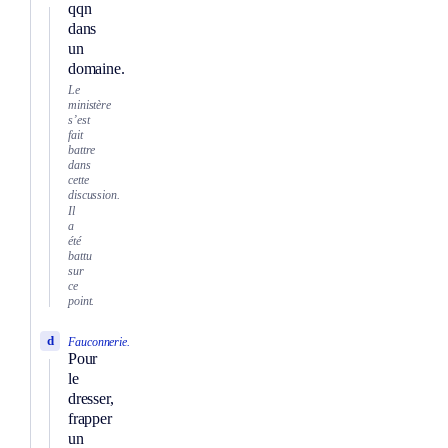
qqn
dans
un
domaine.
Le
ministère
s’est
fait
battre
dans
cette
discussion.
Il
a
été
battu
sur
ce
point.
d
Fauconnerie.
Pour
le
dresser,
frapper
un