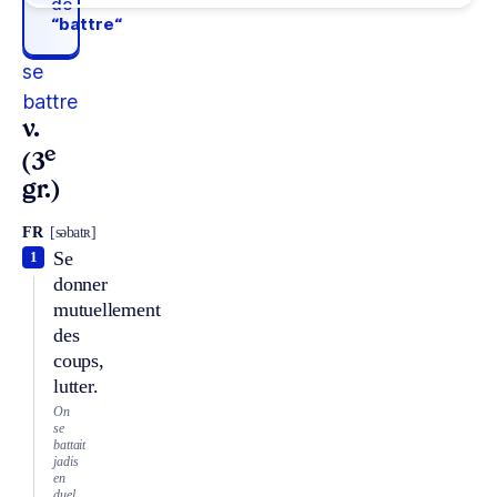
de
“battre“
se
battre
v.
e
(3
gr.)
FR
[səbatʀ]
Se
1
donner
mutuellement
des
coups,
lutter.
On
se
battait
jadis
en
duel