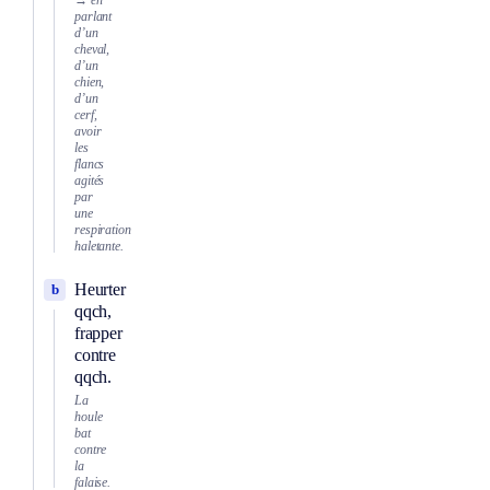
→ en
parlant
d’un
cheval,
d’un
chien,
d’un
cerf,
avoir
les
flancs
agités
par
une
respiration
haletante.
Heurter
b
qqch,
frapper
contre
qqch.
La
houle
bat
contre
la
falaise.