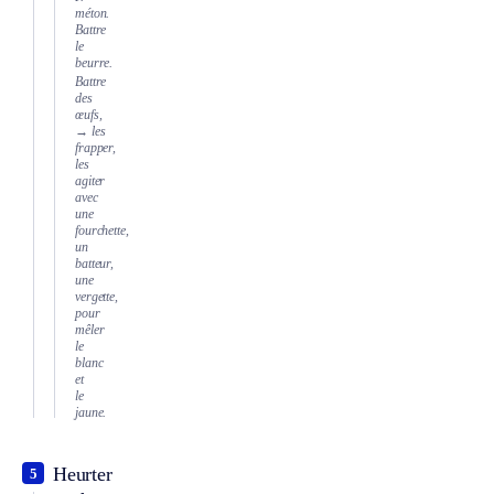
méton.
Battre
le
beurre.
Battre
des
œufs,
→ les
frapper,
les
agiter
avec
une
fourchette,
un
batteur,
une
vergette,
pour
mêler
le
blanc
et
le
jaune.
Heurter
5