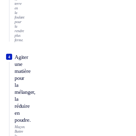
terre
en
la
foulant
pour
la
rendre
plus
ferme.
Agiter
4
une
matière
pour
la
mélanger,
la
réduire
en
poudre.
Maçon.
Battre