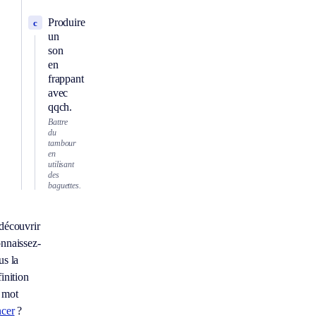
Produire
c
un
son
en
frappant
avec
qqch.
Battre
du
tambour
en
utilisant
des
baguettes.
découvrir
nnaissez-
us la
inition
 mot
ncer
?