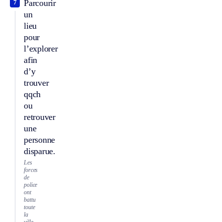
Parcourir
7
un
lieu
pour
l’explorer
afin
d’y
trouver
qqch
ou
retrouver
une
personne
disparue.
Les
forces
de
police
ont
battu
toute
la
ville