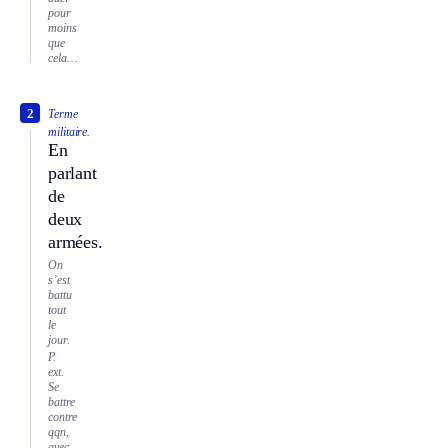
pour
moins
que
cela…
2
Terme
militaire.
En
parlant
de
deux
armées.
On
s’est
battu
tout
le
jour.
P.
ext.
Se
battre
contre
qqn,
avec