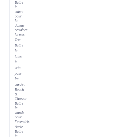
Battre
le
cuivre
pour
lui
donner
certaines
formes.
Text.
Battre
la
laine,
le
crin
pour
les
carder.
Bouch.
&
Charcut.
Battre
la
viande
pour
l’attendrir.
Agric.
Battre
la