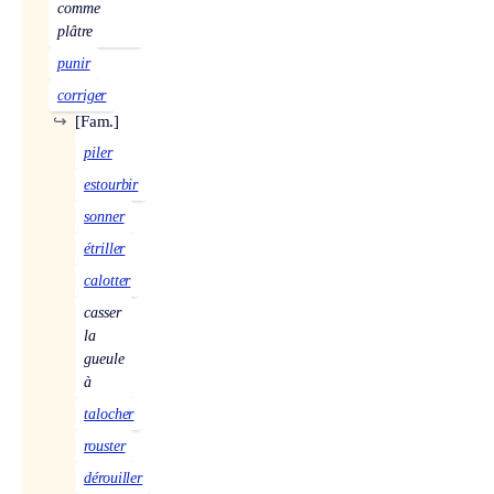
comme
plâtre
punir
corriger
↪
[Fam.]
piler
estourbir
sonner
étriller
calotter
casser
la
gueule
à
talocher
rouster
dérouiller