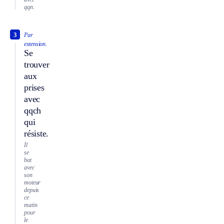
qqn.
3
Par
extension.
Se
trouver
aux
prises
avec
qqch
qui
résiste.
Il
se
bat
avec
son
moteur
depuis
ce
matin
pour
le